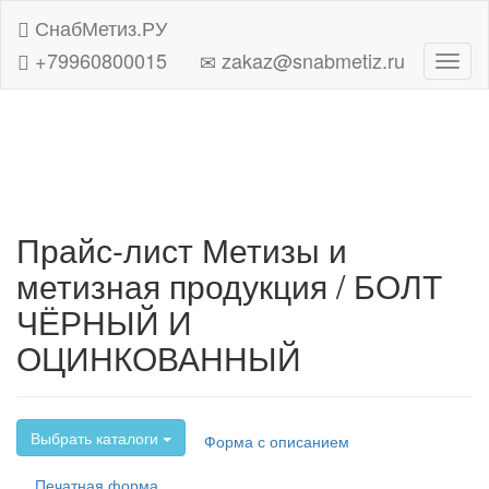
СнабМетиз.РУ
+79960800015
zakaz@snabmetiz.ru
Навиг
Прайс-лист Метизы и
метизная продукция / БОЛТ
ЧЁРНЫЙ И
ОЦИНКОВАННЫЙ
Выбрать каталоги
Форма с описанием
Печатная форма