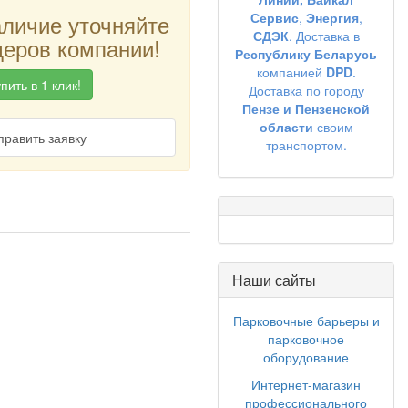
аличие уточняйте
Сервис
,
Энергия
,
СДЭК
. Доставка в
еров компании!
Республику Беларусь
компанией
DPD
.
пить в 1 клик!
Доставка по городу
Пензе и Пензенской
области
своим
править заявку
транспортом.
Наши сайты
Парковочные барьеры и
парковочное
оборудование
Интернет-магазин
профессионального