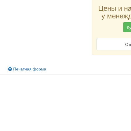
Цены и н
у менежд
Ку
От
Печатная форма