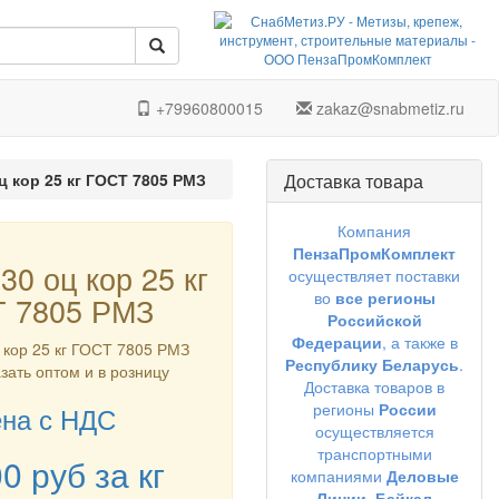
+79960800015
zakaz@snabmetiz.ru
оц кор 25 кг ГОСТ 7805 РМЗ
Доставка товара
Компания
ПензаПромКомплект
30 оц кор 25 кг
осуществляет поставки
во
все регионы
 7805 РМЗ
Российской
Федерации
, а также в
ц кор 25 кг ГОСТ 7805 РМЗ
Республику Беларусь
.
азать оптом и в розницу
Доставка товаров в
регионы
России
на с НДС
осуществляется
транспортными
00
руб
за кг
компаниями
Деловые
Линии,
Байкал