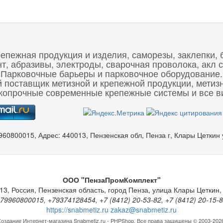
репежная продукция и изделия, саморезы, заклепки, 
 абразивы, электроды, сварочная проволока, акл с
Парковочные барьеры и парковочное оборудование.
 поставщик метизной и крепежной продукции, метиз
опрочные современные крепежные системы и все ви
960800015
,
Адрес:
440013, Пензенская обл, Пенза г, Клары Цеткин
ООО "ПензаПромКомплект"
13
,
Россия
,
Пензенская область
,
город Пенза
,
улица Клары Цеткин, 
79960800015, +79374128454, +7 (8412) 20-53-82, +7 (8412) 20-15-
https://snabmetiz.ru
zakaz@snabmetiz.ru
оздание Интернет-магазина
Snabmetiz.ru - PHPShop. Все права защищены © 2003-202