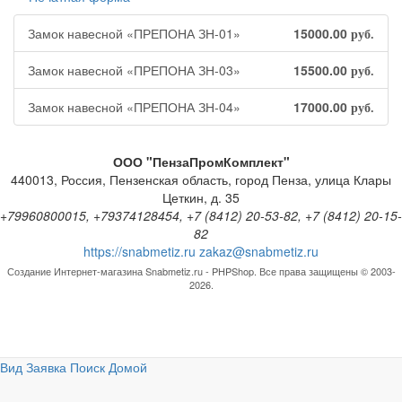
Замок навесной «ПРЕПОНА ЗН-01»
15000.00
руб.
Замок навесной «ПРЕПОНА ЗН-03»
15500.00
руб.
Замок навесной «ПРЕПОНА ЗН-04»
17000.00
руб.
ООО "ПензаПромКомплект"
440013
,
Россия
,
Пензенская область
,
город Пенза
,
улица Клары
Цеткин, д. 35
+79960800015, +79374128454, +7 (8412) 20-53-82, +7 (8412) 20-15-
82
https://snabmetiz.ru
zakaz@snabmetiz.ru
Создание Интернет-магазина
Snabmetiz.ru - PHPShop. Все права защищены © 2003-
2026.
Вид
Заявка
Поиск
Домой