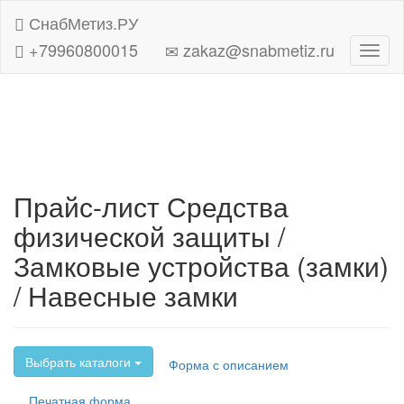
СнабМетиз.РУ
+79960800015
zakaz@snabmetiz.ru
Навиг
Прайс-лист Средства
физической защиты /
Замковые устройства (замки)
/ Навесные замки
Выбрать каталоги
Форма с описанием
Печатная форма