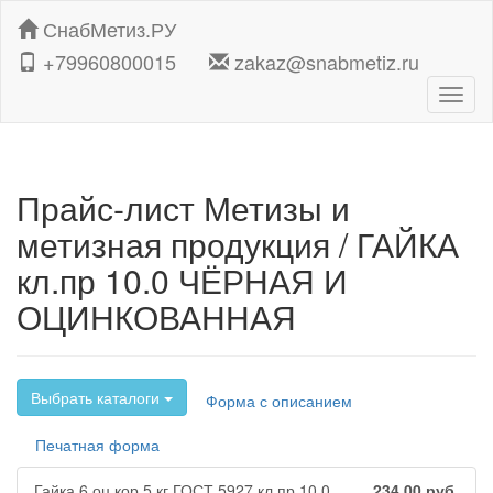
СнабМетиз.РУ
+79960800015
zakaz@snabmetiz.ru
Навиг
Прайс-лист Метизы и
метизная продукция / ГАЙКА
кл.пр 10.0 ЧЁРНАЯ И
ОЦИНКОВАННАЯ
Выбрать каталоги
Форма с описанием
Печатная форма
Гайка 6 оц кор 5 кг ГОСТ 5927 кл.пр.10.0
234.00
руб.