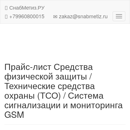
СнабМетиз.РУ
+79960800015
zakaz@snabmetiz.ru
Навиг
Прайс-лист Средства
физической защиты /
Технические средства
охраны (ТСО) / Система
сигнализации и мониторинга
GSM