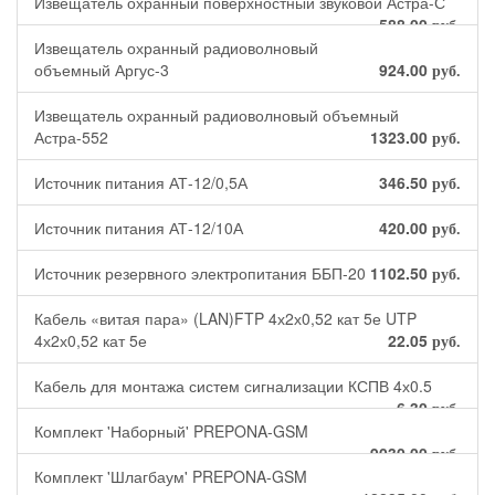
Извещатель охранный поверхностный звуковой Астра-С
588.00
руб.
Извещатель охранный радиоволновый
объемный Аргус-3
924.00
руб.
Извещатель охранный радиоволновый объемный
Астра-552
1323.00
руб.
Источник питания АТ-12/0,5А
346.50
руб.
Источник питания АТ-12/10А
420.00
руб.
Источник резервного электропитания ББП-20
1102.50
руб.
Кабель «витая пара» (LAN)FTP 4х2х0,52 кат 5е UTP
4х2х0,52 кат 5е
22.05
руб.
Кабель для монтажа систем сигнализации КСПВ 4х0.5
6.30
руб.
Комплект 'Наборный' PREPONA-GSM
9030.00
руб.
Комплект 'Шлагбаум' PREPONA-GSM