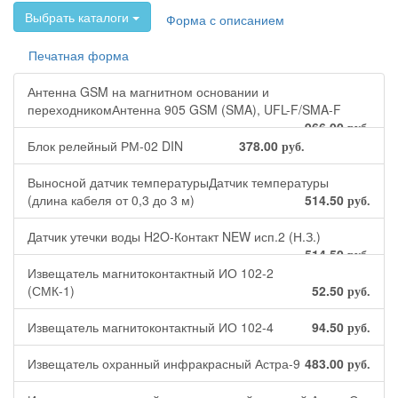
Выбрать каталоги
Форма с описанием
Печатная форма
Антенна GSM на магнитном основании и
переходникомАнтенна 905 GSM (SMA), UFL-F/SMA-F
966.00
руб.
Блок релейный РМ-02 DIN
378.00
руб.
Выносной датчик температурыДатчик температуры
(длина кабеля от 0,3 до 3 м)
514.50
руб.
Датчик утечки воды H2O-Контакт NEW исп.2 (Н.З.)
514.50
руб.
Извещатель магнитоконтактный ИО 102-2
(СМК-1)
52.50
руб.
Извещатель магнитоконтактный ИО 102-4
94.50
руб.
Извещатель охранный инфракрасный Астра-9
483.00
руб.