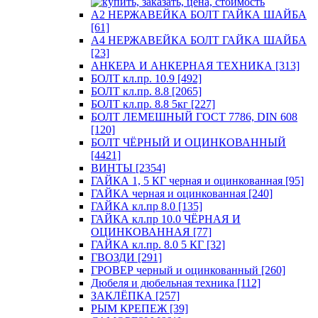
А2 НЕРЖАВЕЙКА БОЛТ ГАЙКА ШАЙБА
[61]
А4 НЕРЖАВЕЙКА БОЛТ ГАЙКА ШАЙБА
[23]
АНКЕРА И АНКЕРНАЯ ТЕХНИКА [313]
БОЛТ кл.пр. 10.9 [492]
БОЛТ кл.пр. 8.8 [2065]
БОЛТ кл.пр. 8.8 5кг [227]
БОЛТ ЛЕМЕШНЫЙ ГОСТ 7786, DIN 608
[120]
БОЛТ ЧЁРНЫЙ И ОЦИНКОВАННЫЙ
[4421]
ВИНТЫ [2354]
ГАЙКА 1, 5 КГ черная и оцинкованная [95]
ГАЙКА черная и оцинкованная [240]
ГАЙКА кл.пр 8.0 [135]
ГАЙКА кл.пр 10.0 ЧЁРНАЯ И
ОЦИНКОВАННАЯ [77]
ГАЙКА кл.пр. 8.0 5 КГ [32]
ГВОЗДИ [291]
ГРОВЕР черный и оцинкованный [260]
Дюбеля и дюбельная техника [112]
ЗАКЛЁПКА [257]
РЫМ КРЕПЕЖ [39]