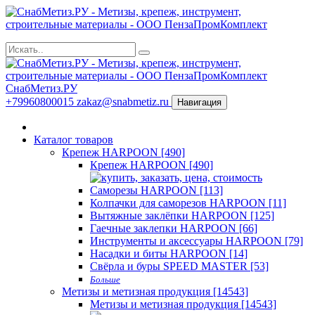
СнабМетиз.РУ
+79960800015
zakaz@snabmetiz.ru
Навигация
Каталог товаров
Крепеж HARPOON [490]
Крепеж HARPOON [490]
Саморезы HARPOON [113]
Колпачки для саморезов HARPOON [11]
Вытяжные заклёпки HARPOON [125]
Гаечные заклепки HARPOON [66]
Инструменты и аксессуары HARPOON [79]
Насадки и биты HARPOON [14]
Свёрла и буры SPEED MASTER [53]
Больше
Метизы и метизная продукция [14543]
Метизы и метизная продукция [14543]