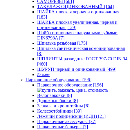
САМОРЕЗЫ [661]
ТАКЕЛАЖ ОЦИНКОВАННЫЙ [164]
ШАЙБА плоская черная и оцинкованная
[183]
ШАЙБА плоская увеличенная, черная и
оцинкованная [129]
Шайба стопорная с наружными зубьями
DIN6798A [7]
Шпилька резьбовая [175]
Шпилька сантехническая комбинированная
[8]
ШПЛИНТЫ разводные ГОСТ 397-70 DIN 94
[460]
ШУРУП черный и оцинкованный [499]
Больше
Парковочное оборудование [196]
Парковочное оборудование [196]
Велопарковки [8]
Дорожные блоки [8]
Зеркала и кронштейны [6]
Колесоотбойники [39]
Лежачий полицейский (ИДН) [21]
Парковочные аксессуары [37]
Парковочные барьеры [7]