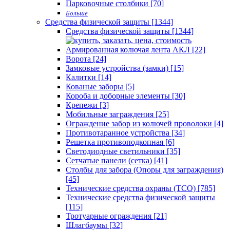
Парковочные столбики [70]
Больше
Средства физической защиты [1344]
Средства физической защиты [1344]
Армированная колючая лента АКЛ [22]
Ворота [24]
Замковые устройства (замки) [15]
Калитки [14]
Кованые заборы [5]
Короба и доборные элементы [30]
Крепежи [3]
Мобильные заграждения [25]
Ограждение забор из колючей проволоки [4]
Противотаранное устройства [34]
Решетка противоподкопная [6]
Светодиодные светильники [35]
Сетчатые панели (сетка) [41]
Столбы для забора (Опоры для заграждения)
[45]
Технические средства охраны (ТСО) [785]
Технические средства физической защиты
[115]
Тротуарные ограждения [21]
Шлагбаумы [32]