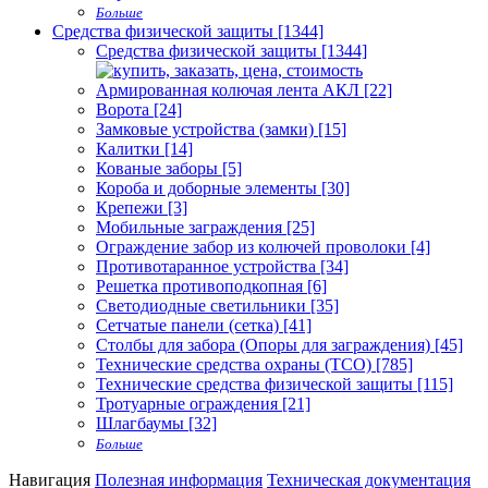
Больше
Средства физической защиты [1344]
Средства физической защиты [1344]
Армированная колючая лента АКЛ [22]
Ворота [24]
Замковые устройства (замки) [15]
Калитки [14]
Кованые заборы [5]
Короба и доборные элементы [30]
Крепежи [3]
Мобильные заграждения [25]
Ограждение забор из колючей проволоки [4]
Противотаранное устройства [34]
Решетка противоподкопная [6]
Светодиодные светильники [35]
Сетчатые панели (сетка) [41]
Столбы для забора (Опоры для заграждения) [45]
Технические средства охраны (ТСО) [785]
Технические средства физической защиты [115]
Тротуарные ограждения [21]
Шлагбаумы [32]
Больше
Навигация
Полезная информация
Техническая документация