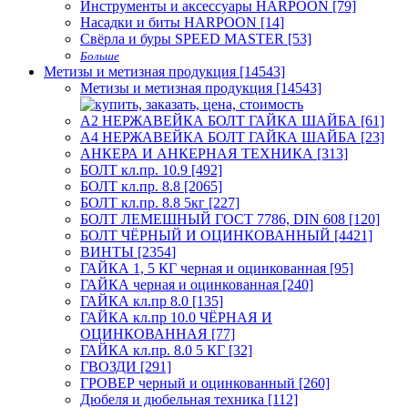
Инструменты и аксессуары HARPOON [79]
Насадки и биты HARPOON [14]
Свёрла и буры SPEED MASTER [53]
Больше
Метизы и метизная продукция [14543]
Метизы и метизная продукция [14543]
А2 НЕРЖАВЕЙКА БОЛТ ГАЙКА ШАЙБА [61]
А4 НЕРЖАВЕЙКА БОЛТ ГАЙКА ШАЙБА [23]
АНКЕРА И АНКЕРНАЯ ТЕХНИКА [313]
БОЛТ кл.пр. 10.9 [492]
БОЛТ кл.пр. 8.8 [2065]
БОЛТ кл.пр. 8.8 5кг [227]
БОЛТ ЛЕМЕШНЫЙ ГОСТ 7786, DIN 608 [120]
БОЛТ ЧЁРНЫЙ И ОЦИНКОВАННЫЙ [4421]
ВИНТЫ [2354]
ГАЙКА 1, 5 КГ черная и оцинкованная [95]
ГАЙКА черная и оцинкованная [240]
ГАЙКА кл.пр 8.0 [135]
ГАЙКА кл.пр 10.0 ЧЁРНАЯ И
ОЦИНКОВАННАЯ [77]
ГАЙКА кл.пр. 8.0 5 КГ [32]
ГВОЗДИ [291]
ГРОВЕР черный и оцинкованный [260]
Дюбеля и дюбельная техника [112]