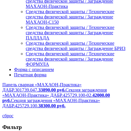
средства физической защиты / Заграждение
МАХАОН-Практика
Средства физической защиты / Технические
средства физической защиты / Заграждение
МАХАОН-С150
Средства физической защиты / Технические
средства физической защиты / Заграждение
ПАЛЛАДА
Средства физической защиты / Технические
средства физической защиты / Заграждение БРИЗ
Средства физической защиты / Технические
средства физической защиты / Заграждение
ФОРМУЛА
Форма с описанием
Печатная форма
Панель сварная «МАХАОН-Практика»
ДАБР.301739.047.
33890.00
руб.
Секция заграждения
«МАХАОН-Практика» ДАБР.425729.100-02.
42000.00
руб.
Секция заграждения «МАХАОН-Практика»
ДАБР.425729.100.
38300.00
руб.
сброс
Фильтр