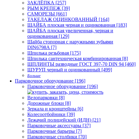
ЗАКЛЁПКА [257]
РЫМ КРЕПЕЖ [39]
САМОРЕЗЫ [661]
ТАКЕЛАЖ ОЦИНКОВАННЫЙ [164]
ШАЙБА плоская черная и оцинкованная [183]
ШАЙБА плоская увеличенная, черная и
оцинкованная [129]
Шайба стопорная с наружными зубьями
DIN6798A [7]
Шпилька резьбовая [175]
Шпилька сантехническая комбинированная [8]
ШПЛИНТЫ разводные ГОСТ 397-70 DIN 94 [460]
ШУРУП черный и оцинкованный [499]
Больше
Парковочное оборудование [196]
Парковочное оборудование [196]
Велопарковки [8]
Дорожные блоки [8]
Зеркала и кронштейны [6]
Колесоотбойники [39]
Лежачий полицейский (ИДН) [21]
Парковочные аксессуары [37]
Парковочные барьеры [7]
Парковочные столбики [70]