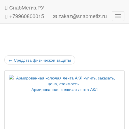
СнабМетиз.РУ
+79960800015
zakaz@snabmetiz.ru
Навиг
←
Средства физической защиты
Армированная колючая лента АКЛ