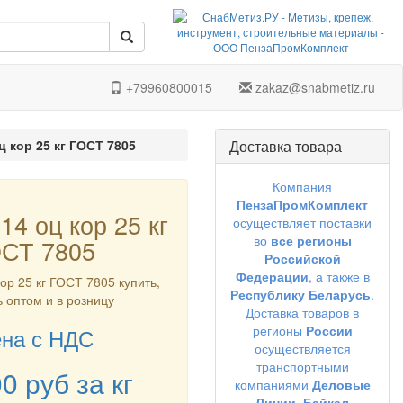
+79960800015
zakaz@snabmetiz.ru
ц кор 25 кг ГОСТ 7805
Доставка товара
Компания
ПензаПромКомплект
14 оц кор 25 кг
осуществляет поставки
во
все регионы
СТ 7805
Российской
Федерации
, а также в
кор 25 кг ГОСТ 7805 купить,
Республику Беларусь
.
ь оптом и в розницу
Доставка товаров в
регионы
России
на с НДС
осуществляется
транспортными
00
руб
за кг
компаниями
Деловые
Линии,
Байкал