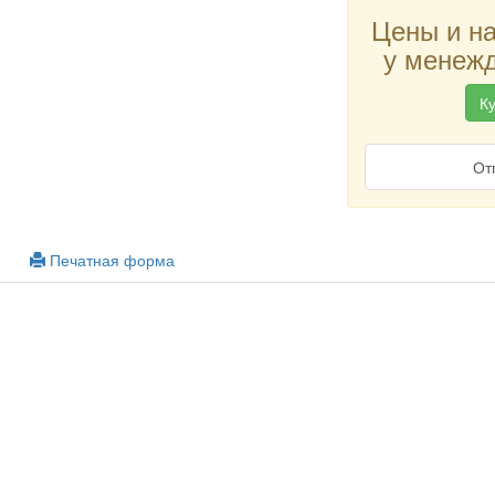
Цены и н
у менежд
Ку
От
Печатная форма