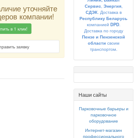
аличие уточняйте
Сервис
,
Энергия
,
СДЭК
. Доставка в
еров компании!
Республику Беларусь
компанией
DPD
.
пить в 1 клик!
Доставка по городу
Пензе и Пензенской
области
своим
править заявку
транспортом.
Наши сайты
Парковочные барьеры и
парковочное
оборудование
Интернет-магазин
профессионального