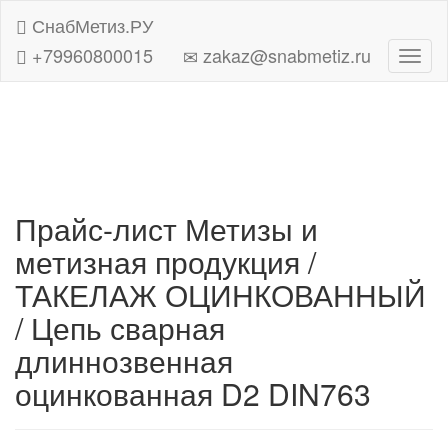
СнабМетиз.РУ
+79960800015
zakaz@snabmetiz.ru
Навиг
Прайс-лист Метизы и
метизная продукция /
ТАКЕЛАЖ ОЦИНКОВАННЫЙ
/ Цепь сварная
длиннозвенная
оцинкованная D2 DIN763