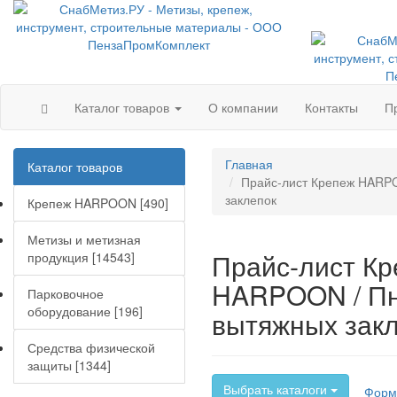
Каталог товаров
О компании
Контакты
П
Главная
Каталог товаров
Прайс-лист Крепеж HARPO
заклепок
Крепеж HARPOON [490]
Метизы и метизная
Прайс-лист К
продукция [14543]
HARPOON / Пн
Парковочное
оборудование [196]
вытяжных зак
Средства физической
защиты [1344]
Выбрать каталоги
Форм