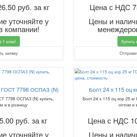
26.50
руб. за кг
Цена с НДС 7
е уточняйте у
Цены и наличи
 компании!
менеждеров
 1 клик!
Купить в
ь заявку
Отправит
г ГОСТ 7798 ОСПАЗ (N)
Болт 24 х 115 оц к
СТ 7798 ОСПАЗ (N) купить,
Болт 24 х 115 оц кор 25 кг
м и в розницу
оптом и 
5.00
руб. за кг
Цена с НДС 1
е уточняйте у
Цены и наличи