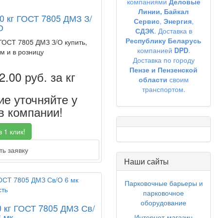
компаниями
Деловые
Линии,
Байкал
30 кг ГОСТ 7805 ДМЗ З/
Сервис
,
Энергия
,
О
СДЭК
. Доставка в
Республику Беларусь
 ГОСТ 7805 ДМЗ З/О купить,
компанией
DPD
.
м и в розницу
Доставка по городу
Пензе и Пензенской
2.00
руб. за кг
области
своим
транспортом.
е уточняйте у
 компании!
 1 клик!
ь заявку
Наши сайты
Парковочные барьеры и
парковочное
оборудование
0 кг ГОСТ 7805 ДМЗ Св/
 мк
Интернет-магазин