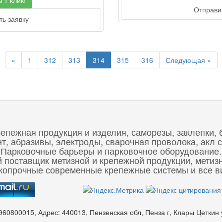
 1 клик!
Отправит
ь заявку
Previous
Nex
«
1
312
313
314
315
316
Следующая »
репежная продукция и изделия, саморезы, заклепки, 
 абразивы, электроды, сварочная проволока, акл с
Парковочные барьеры и парковочное оборудование.
 поставщик метизной и крепежной продукции, метиз
опрочные современные крепежные системы и все ви
960800015
,
Адрес:
440013, Пензенская обл, Пенза г, Клары Цеткин