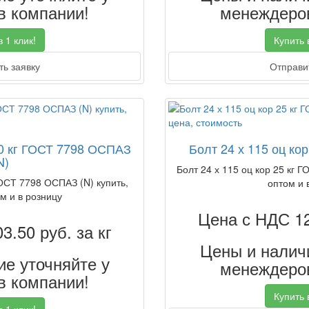
 компании!
менеждеров
 1 клик!
Купить в
ь заявку
Отправит
50 кг ГОСТ 7798 ОСПАЗ
Болт 24 х 115 оц кор
N)
Болт 24 х 115 оц кор 25 кг Г
ГОСТ 7798 ОСПАЗ (N) купить,
оптом и 
м и в розницу
Цена с НДС 1
03.50
руб. за кг
Цены и наличи
е уточняйте у
менеждеров
 компании!
Купить в