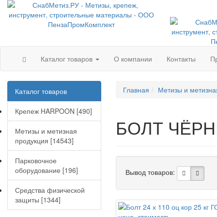
Каталог товаров
О компании
Контакты
П
Главная
Метизы и метизна
Каталог товаров
Крепеж HARPOON [490]
БОЛТ ЧЁР
Метизы и метизная
продукция [14543]
Парковочное
оборудование [196]
Вывод товаров:
Средства физической
защиты [1344]