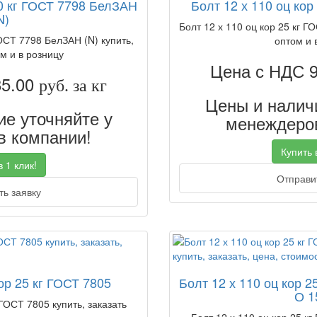
20 кг ГОСТ 7798 БелЗАН
Болт 12 х 110 оц кор
N)
Болт 12 х 110 оц кор 25 кг Г
ГОСТ 7798 БелЗАН (N) купить,
оптом и 
м и в розницу
Цена с НДС 
85.00
руб. за кг
Цены и наличи
е уточняйте у
менеждеров
 компании!
Купить в
 1 клик!
Отправит
ь заявку
ор 25 кг ГОСТ 7805
Болт 12 х 110 оц кор 2
О 1
 ГОСТ 7805 купить, заказать