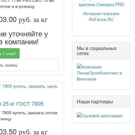
г ГОСТ 7798 РМЗ Св/О 15 мк
крепежа Саморез.PRO
оптом и в розницу
Интернет-магазин
03.00
руб. за кг
RuFence.RU
е уточняйте у
 компании!
Мы в социальных
сетях
 1 клик!
ь заявку
Наши партнеры
р 25 кг ГОСТ 7805
 7805 купить, заказать оптом
озницу
03.50
руб. за кг