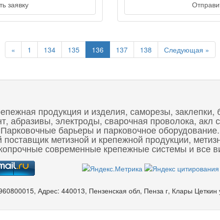
ь заявку
Отправит
Previous
Nex
«
1
134
135
136
137
138
Следующая »
репежная продукция и изделия, саморезы, заклепки, 
 абразивы, электроды, сварочная проволока, акл с
Парковочные барьеры и парковочное оборудование.
 поставщик метизной и крепежной продукции, метиз
опрочные современные крепежные системы и все ви
960800015
,
Адрес:
440013, Пензенская обл, Пенза г, Клары Цеткин