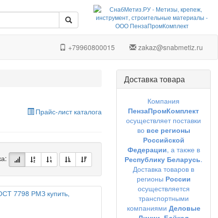
+79960800015
zakaz@snabmetiz.ru
Доставка товара
Компания
ПензаПромКомплект
Прайс-лист каталога
осуществляет поставки
во
все регионы
Российской
Федерации
, а также в
ка:
Республику Беларусь
.
Доставка товаров в
регионы
России
осуществляется
транспортными
компаниями
Деловые
Линии,
Байкал