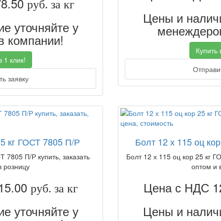
78.50
руб. за кг
Цены и наличи
е уточняйте у
менеждеров
 компании!
Купить в
 1 клик!
Отправит
ь заявку
25 кг ГОСТ 7805 П/Р
Болт 12 х 115 оц кор
Т 7805 П/Р купить, заказать
Болт 12 х 115 оц кор 25 кг Г
в розницу
оптом и 
15.00
Цена с НДС 1
руб. за кг
е уточняйте у
Цены и наличи