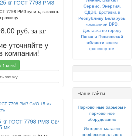
 25 кг ГОСТ 7798 РМЗ
Сервис
,
Энергия
,
ОСТ 7798 РМЗ купить, заказать
СДЭК
. Доставка в
в розницу
Республику Беларусь
компанией
DPD
.
98.00
руб. за кг
Доставка по городу
Пензе и Пензенской
области
своим
е уточняйте у
транспортом.
 компании!
 1 клик!
ь заявку
Наши сайты
Парковочные барьеры и
парковочное
оборудование
5 кг ГОСТ 7798 РМЗ Св/
5 мк
Интернет-магазин
профессионального