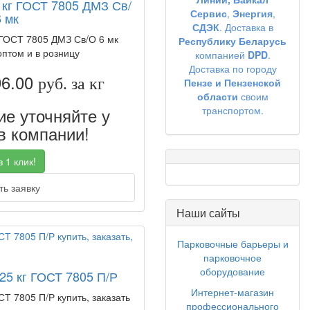
0 кг ГОСТ 7805 ДМЗ Св/
Сервис
,
Энергия
,
 мк
СДЭК
. Доставка в
г ГОСТ 7805 ДМЗ Св/О 6 мк
Республику Беларусь
оптом и в розницу
компанией
DPD
.
Доставка по городу
96.00
руб. за кг
Пензе и Пензенской
области
своим
е уточняйте у
транспортом.
 компании!
 1 клик!
ь заявку
Наши сайты
Парковочные барьеры и
парковочное
оборудование
 25 кг ГОСТ 7805 П/Р
Интернет-магазин
СТ 7805 П/Р купить, заказать
профессионального