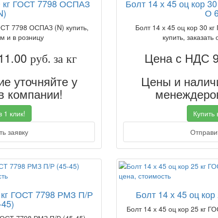
0 кг ГОСТ 7798 ОСПАЗ
Болт 14 х 45 оц кор 3
N)
О 6
ОСТ 7798 ОСПАЗ (N) купить,
Болт 14 х 45 оц кор 30 к
м и в розницу
купить, заказать 
11.00
Цена с НДС 
руб. за кг
е уточняйте у
Цены и наличи
 компании!
менеждеров
 1 клик!
Купить в
ь заявку
Отправит
5 кг ГОСТ 7798 РМЗ П/Р
Болт 14 х 45 оц кор
-45)
Болт 14 х 45 оц кор 25 кг ГО