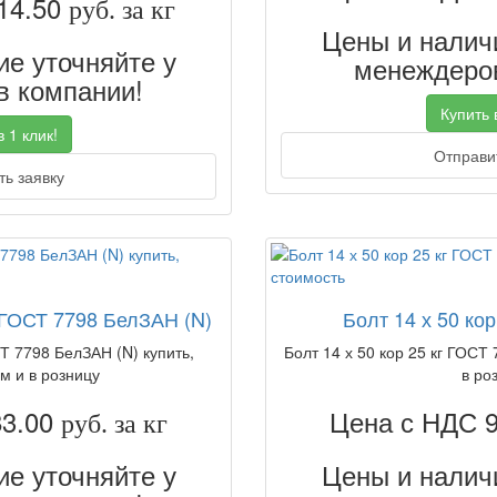
14.50
руб. за кг
Цены и наличи
е уточняйте у
менеждеров
 компании!
Купить в
 1 клик!
Отправит
ь заявку
г ГОСТ 7798 БелЗАН (N)
Болт 14 х 50 кор
СТ 7798 БелЗАН (N) купить,
Болт 14 х 50 кор 25 кг ГОСТ 
м и в розницу
в ро
83.00
Цена с НДС 
руб. за кг
е уточняйте у
Цены и наличи