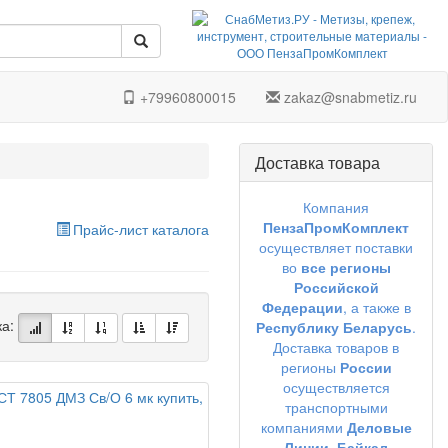
+79960800015
zakaz@snabmetiz.ru
Доставка товара
Компания
ПензаПромКомплект
Прайс-лист каталога
осуществляет поставки
во
все регионы
Российской
Федерации
, а также в
ка:
Республику Беларусь
.
Доставка товаров в
регионы
России
осуществляется
транспортными
компаниями
Деловые
Линии,
Байкал