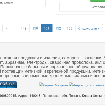
ь заявку
Отправит
Previous
Nex
«
1
149
150
151
152
153
Следующая »
репежная продукция и изделия, саморезы, заклепки, 
 абразивы, электроды, сварочная проволока, акл с
Парковочные барьеры и парковочное оборудование.
 поставщик метизной и крепежной продукции, метиз
опрочные современные крепежные системы и все ви
960800015
,
Адрес:
440013, Пензенская обл, Пенза г, Клары Цеткин