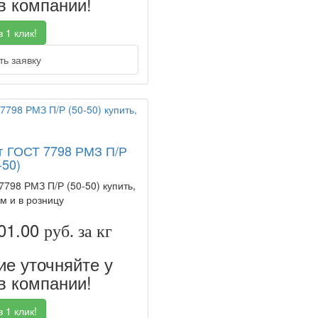
 компании!
 1 клик!
ь заявку
кг ГОСТ 7798 РМЗ П/Р
-50)
7798 РМЗ П/Р (50-50) купить,
м и в розницу
01.00
руб. за кг
е уточняйте у
 компании!
 1 клик!