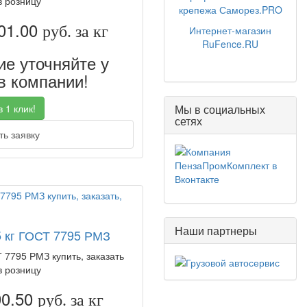
в розницу
крепежа Саморез.PRO
01.00
руб. за кг
Интернет-магазин
RuFence.RU
е уточняйте у
 компании!
 1 клик!
Мы в социальных
сетях
ь заявку
Наши партнеры
5 кг ГОСТ 7795 РМЗ
Т 7795 РМЗ купить, заказать
в розницу
90.50
руб. за кг