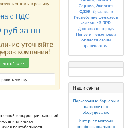
заказать оптом и в розницу
Сервис
,
Энергия
,
СДЭК
. Доставка в
на с НДС
Республику Беларусь
компанией
DPD
.
9
руб
за шт
Доставка по городу
Пензе и Пензенской
области
своим
аличие уточняйте
транспортом.
еров компании!
пить в 1 клик!
править заявку
Наши сайты
Парковочные барьеры и
парковочное
оборудование
ыночной конкуренции основной
Интернет-магазин
мкость или низкая
профессионального
 низкая рентабельность