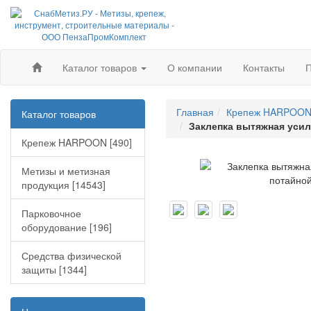
Каталог товаров
О компании
Контакты
П
Главная
Крепеж HARPOO
Каталог товаров
Заклепка вытяжная усиле
Крепеж HARPOON [490]
Метизы и метизная
продукция [14543]
Парковочное
оборудование [196]
Средства физической
защиты [1344]