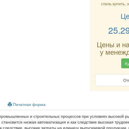
сталь купить, 
Це
25.2
Цены и н
у менежд
Ку
От
Печатная форма
промышленных и строительных процессов при условиях высокой р
становится низкая автоматизация и как следствие высокая трудое
ак следствие, высокие затраты на единицу выпускаемой продукции,