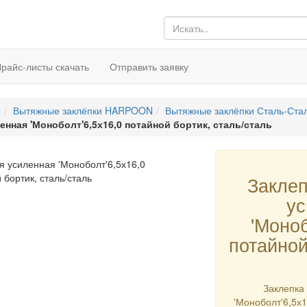
райс-листы скачать
Отправить заявку
N
Вытяжные заклёпки HARPOON
Вытяжные заклёпки Сталь-Ста
нная 'Моноболт'6,5х16,0 потайной бортик, сталь/сталь
Закле
у
'Моноб
потайной
Заклепка
'Моноболт'6,5х1