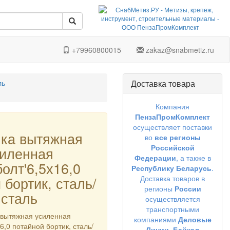
+79960800015
zakaz@snabmetiz.ru
ль
Доставка товара
Компания
ПензаПромКомплект
осуществляет поставки
пка вытяжная
во
все регионы
Российской
силенная
Федерации
, а также в
олт'6,5х16,0
Республику Беларусь
.
 бортик, сталь/
Доставка товаров в
регионы
России
сталь
осуществляется
транспортными
 вытяжная усиленная
компаниями
Деловые
6,0 потайной бортик, сталь/
Линии,
Байкал