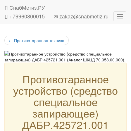
СнабМетиз.РУ
+79960800015
zakaz@snabmetiz.ru
Навиг
←
Противотаранная техника
Противотаранное
устройство (средство
специальное
запирающее)
ДАБР.425721.001