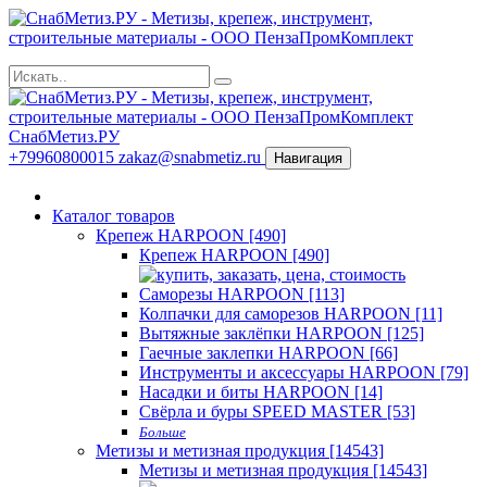
СнабМетиз.РУ
+79960800015
zakaz@snabmetiz.ru
Навигация
Каталог товаров
Крепеж HARPOON [490]
Крепеж HARPOON [490]
Саморезы HARPOON [113]
Колпачки для саморезов HARPOON [11]
Вытяжные заклёпки HARPOON [125]
Гаечные заклепки HARPOON [66]
Инструменты и аксессуары HARPOON [79]
Насадки и биты HARPOON [14]
Свёрла и буры SPEED MASTER [53]
Больше
Метизы и метизная продукция [14543]
Метизы и метизная продукция [14543]