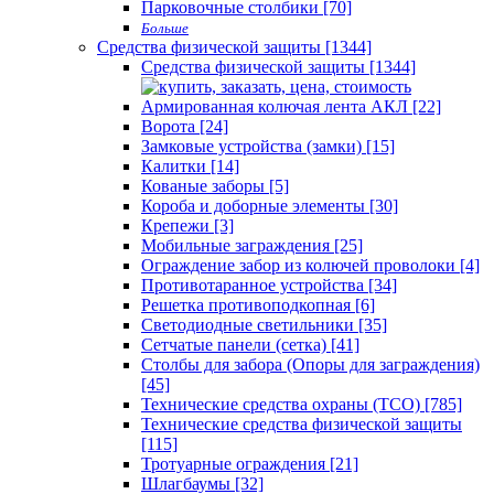
Парковочные столбики [70]
Больше
Средства физической защиты [1344]
Средства физической защиты [1344]
Армированная колючая лента АКЛ [22]
Ворота [24]
Замковые устройства (замки) [15]
Калитки [14]
Кованые заборы [5]
Короба и доборные элементы [30]
Крепежи [3]
Мобильные заграждения [25]
Ограждение забор из колючей проволоки [4]
Противотаранное устройства [34]
Решетка противоподкопная [6]
Светодиодные светильники [35]
Сетчатые панели (сетка) [41]
Столбы для забора (Опоры для заграждения)
[45]
Технические средства охраны (ТСО) [785]
Технические средства физической защиты
[115]
Тротуарные ограждения [21]
Шлагбаумы [32]