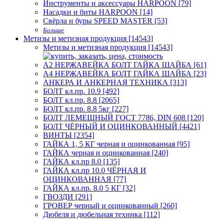
Инструменты и аксессуары HARPOON [79]
Насадки и биты HARPOON [14]
Свёрла и буры SPEED MASTER [53]
Больше
Метизы и метизная продукция [14543]
Метизы и метизная продукция [14543]
А2 НЕРЖАВЕЙКА БОЛТ ГАЙКА ШАЙБА [61]
А4 НЕРЖАВЕЙКА БОЛТ ГАЙКА ШАЙБА [23]
АНКЕРА И АНКЕРНАЯ ТЕХНИКА [313]
БОЛТ кл.пр. 10.9 [492]
БОЛТ кл.пр. 8.8 [2065]
БОЛТ кл.пр. 8.8 5кг [227]
БОЛТ ЛЕМЕШНЫЙ ГОСТ 7786, DIN 608 [120]
БОЛТ ЧЁРНЫЙ И ОЦИНКОВАННЫЙ [4421]
ВИНТЫ [2354]
ГАЙКА 1, 5 КГ черная и оцинкованная [95]
ГАЙКА черная и оцинкованная [240]
ГАЙКА кл.пр 8.0 [135]
ГАЙКА кл.пр 10.0 ЧЁРНАЯ И
ОЦИНКОВАННАЯ [77]
ГАЙКА кл.пр. 8.0 5 КГ [32]
ГВОЗДИ [291]
ГРОВЕР черный и оцинкованный [260]
Дюбеля и дюбельная техника [112]