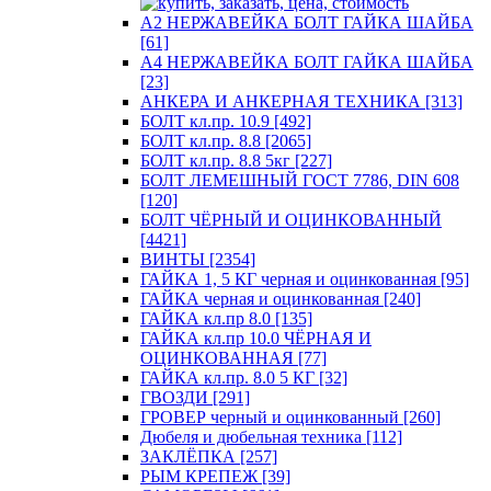
А2 НЕРЖАВЕЙКА БОЛТ ГАЙКА ШАЙБА
[61]
А4 НЕРЖАВЕЙКА БОЛТ ГАЙКА ШАЙБА
[23]
АНКЕРА И АНКЕРНАЯ ТЕХНИКА [313]
БОЛТ кл.пр. 10.9 [492]
БОЛТ кл.пр. 8.8 [2065]
БОЛТ кл.пр. 8.8 5кг [227]
БОЛТ ЛЕМЕШНЫЙ ГОСТ 7786, DIN 608
[120]
БОЛТ ЧЁРНЫЙ И ОЦИНКОВАННЫЙ
[4421]
ВИНТЫ [2354]
ГАЙКА 1, 5 КГ черная и оцинкованная [95]
ГАЙКА черная и оцинкованная [240]
ГАЙКА кл.пр 8.0 [135]
ГАЙКА кл.пр 10.0 ЧЁРНАЯ И
ОЦИНКОВАННАЯ [77]
ГАЙКА кл.пр. 8.0 5 КГ [32]
ГВОЗДИ [291]
ГРОВЕР черный и оцинкованный [260]
Дюбеля и дюбельная техника [112]
ЗАКЛЁПКА [257]
РЫМ КРЕПЕЖ [39]