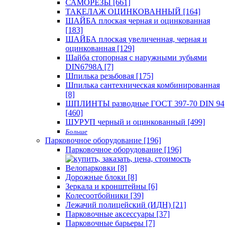
САМОРЕЗЫ [661]
ТАКЕЛАЖ ОЦИНКОВАННЫЙ [164]
ШАЙБА плоская черная и оцинкованная
[183]
ШАЙБА плоская увеличенная, черная и
оцинкованная [129]
Шайба стопорная с наружными зубьями
DIN6798A [7]
Шпилька резьбовая [175]
Шпилька сантехническая комбинированная
[8]
ШПЛИНТЫ разводные ГОСТ 397-70 DIN 94
[460]
ШУРУП черный и оцинкованный [499]
Больше
Парковочное оборудование [196]
Парковочное оборудование [196]
Велопарковки [8]
Дорожные блоки [8]
Зеркала и кронштейны [6]
Колесоотбойники [39]
Лежачий полицейский (ИДН) [21]
Парковочные аксессуары [37]
Парковочные барьеры [7]