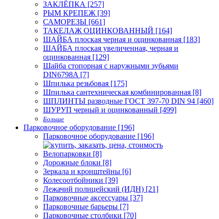
ЗАКЛЁПКА [257]
РЫМ КРЕПЕЖ [39]
САМОРЕЗЫ [661]
ТАКЕЛАЖ ОЦИНКОВАННЫЙ [164]
ШАЙБА плоская черная и оцинкованная [183]
ШАЙБА плоская увеличенная, черная и
оцинкованная [129]
Шайба стопорная с наружными зубьями
DIN6798A [7]
Шпилька резьбовая [175]
Шпилька сантехническая комбинированная [8]
ШПЛИНТЫ разводные ГОСТ 397-70 DIN 94 [460]
ШУРУП черный и оцинкованный [499]
Больше
Парковочное оборудование [196]
Парковочное оборудование [196]
Велопарковки [8]
Дорожные блоки [8]
Зеркала и кронштейны [6]
Колесоотбойники [39]
Лежачий полицейский (ИДН) [21]
Парковочные аксессуары [37]
Парковочные барьеры [7]
Парковочные столбики [70]