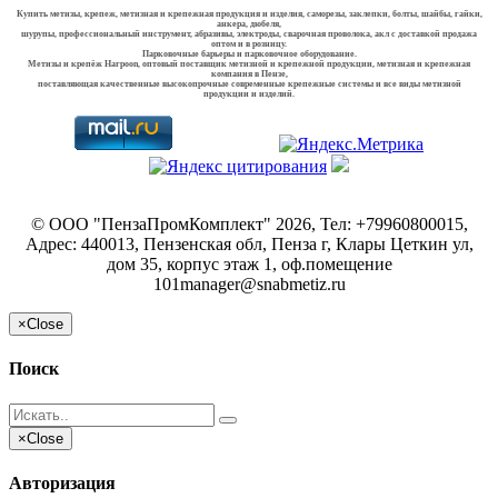
Купить метизы, крепеж, метизная и крепежная продукция и изделия, саморезы, заклепки, болты, шайбы, гайки,
анкера, дюбеля,
шурупы, профессиональный инструмент, абразивы, электроды, сварочная проволока, акл с доставкой продажа
оптом и в розницу.
Парковочные барьеры и парковочное оборудование.
Метизы и крепёж Harpoon, оптовый поставщик метизной и крепежной продукции, метизная и крепежная
компания в Пензе,
поставляющая качественные высокопрочные современные крепежные системы и все виды метизной
продукции и изделий.
©
ООО "ПензаПромКомплект"
2026, Тел:
+79960800015
,
Адрес:
440013, Пензенская обл, Пенза г, Клары Цеткин ул,
дом 35, корпус этаж 1, оф.помещение
101
manager@snabmetiz.ru
×
Close
Поиск
×
Close
Авторизация