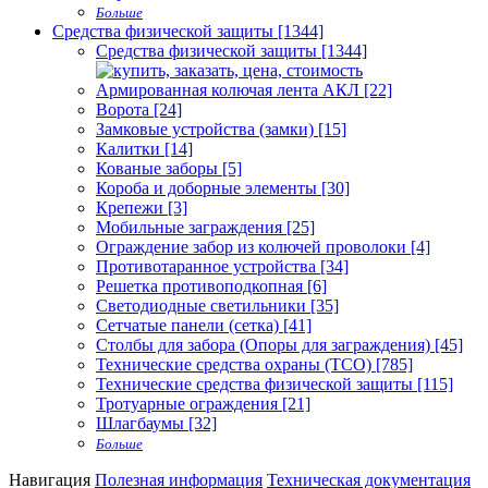
Больше
Средства физической защиты [1344]
Средства физической защиты [1344]
Армированная колючая лента АКЛ [22]
Ворота [24]
Замковые устройства (замки) [15]
Калитки [14]
Кованые заборы [5]
Короба и доборные элементы [30]
Крепежи [3]
Мобильные заграждения [25]
Ограждение забор из колючей проволоки [4]
Противотаранное устройства [34]
Решетка противоподкопная [6]
Светодиодные светильники [35]
Сетчатые панели (сетка) [41]
Столбы для забора (Опоры для заграждения) [45]
Технические средства охраны (ТСО) [785]
Технические средства физической защиты [115]
Тротуарные ограждения [21]
Шлагбаумы [32]
Больше
Навигация
Полезная информация
Техническая документация