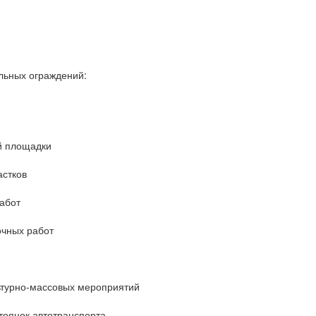
льных ограждений:
й площадки
астков
абот
очных работ
ьтурно-массовых мероприятий
тоянок автотранспорта