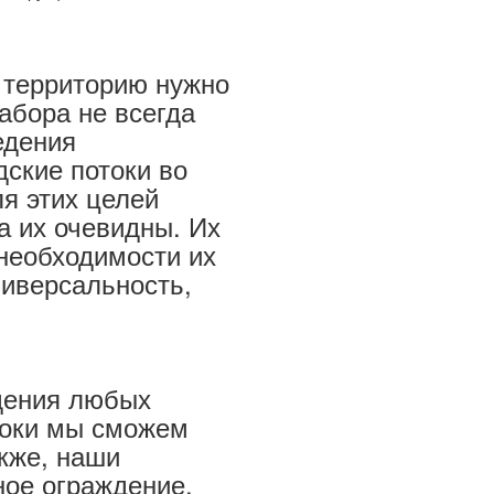
ю территорию нужно
забора не всегда
едения
ские потоки во
я этих целей
 их очевидны. Их
 необходимости их
ниверсальность,
дения любых
роки мы сможем
кже, наши
ное ограждение.