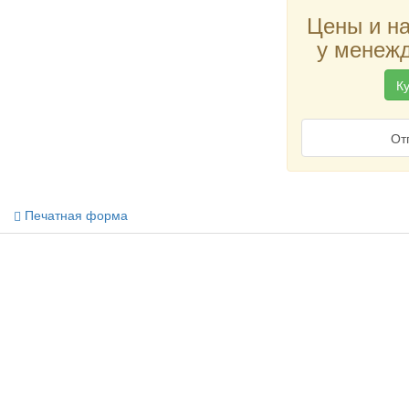
Цены и н
у менежд
Ку
От
Печатная форма