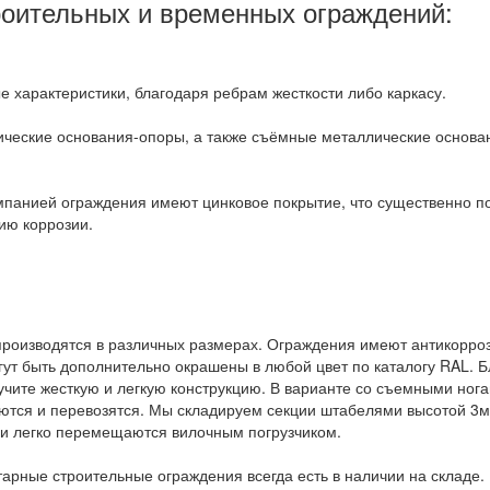
оительных и временных ограждений:
характеристики, благодаря ребрам жесткости либо каркасу.
лические основания-опоры, а также съёмные металлические основ
панией ограждения имеют цинковое покрытие, что существенно п
ию коррозии.
роизводятся в различных размерах. Ограждения имеют антикорро
гут быть дополнительно окрашены в любой цвет по каталогу RAL. 
учите жесткую и легкую конструкцию. В варианте со съемными ног
ются и перевозятся. Мы складируем секции штабелями высотой 3
ии легко перемещаются вилочным погрузчиком.
арные строительные ограждения всегда есть в наличии на складе.