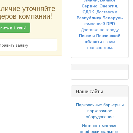
аличие уточняйте
Сервис
,
Энергия
,
СДЭК
. Доставка в
еров компании!
Республику Беларусь
компанией
DPD
.
пить в 1 клик!
Доставка по городу
Пензе и Пензенской
области
своим
править заявку
транспортом.
Наши сайты
Парковочные барьеры и
парковочное
оборудование
Интернет-магазин
профессионального