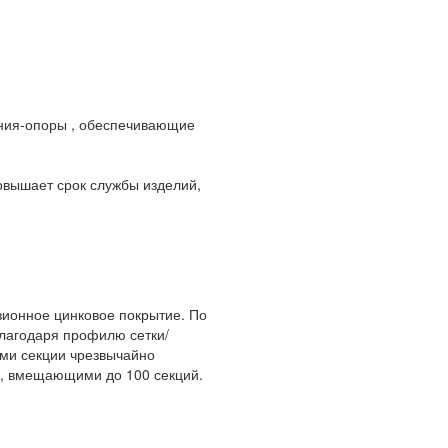
ания-опоры , обеспечивающие
овышает срок службы изделий,
зионное цинковое покрытие. По
Благодаря профилю сетки/
ами секции чрезвычайно
м, вмещающими до 100 секций.