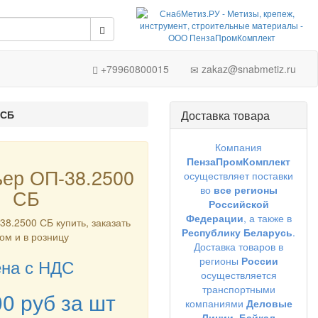
+79960800015
zakaz@snabmetiz.ru
 СБ
Доставка товара
Компания
ПензаПромКомплект
ьер ОП-38.2500
осуществляет поставки
во
все регионы
СБ
Российской
Федерации
, а также в
8.2500 СБ купить, заказать
Республику Беларусь
.
ом и в розницу
Доставка товаров в
регионы
России
на с НДС
осуществляется
транспортными
00
руб
за шт
компаниями
Деловые
Линии,
Байкал