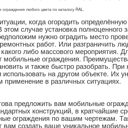
 ограждения любого цвета по каталогу RAL.
итуации, когда огородить определённу
 В этом случае установка полноценного 
редположим нужно оградить место пров
ремонтных работ. Или разграничить люд
какого либо массового мероприятия. Дл
т мобильные ограждения. Преимущества
новить и также быстро разобрать. При
 использовать на другом объекте. Их у
м применение в различных ситуациях.
това предложить вам мобильные ограж
андартных конструкций, в кратчайшие с
ные ограждения по вашим чертежам. Та
т вам создать ваше уникальное мобиль