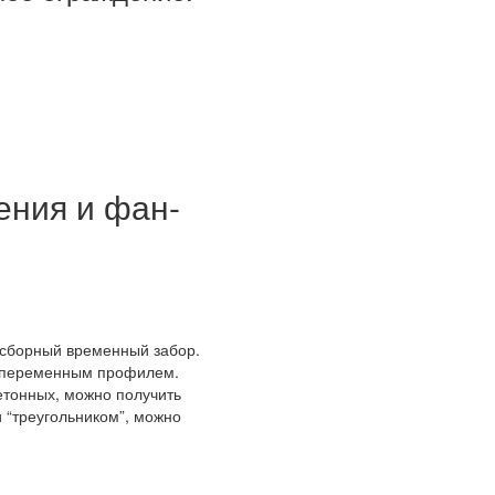
ния и фан-
я сборный временный забор.
с переменным профилем.
етонных, можно получить
и “треугольником”, можно