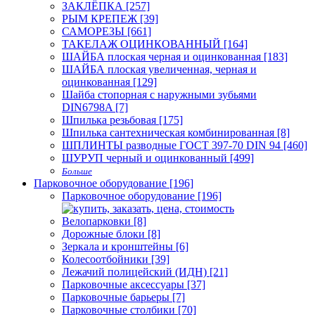
ЗАКЛЁПКА [257]
РЫМ КРЕПЕЖ [39]
САМОРЕЗЫ [661]
ТАКЕЛАЖ ОЦИНКОВАННЫЙ [164]
ШАЙБА плоская черная и оцинкованная [183]
ШАЙБА плоская увеличенная, черная и
оцинкованная [129]
Шайба стопорная с наружными зубьями
DIN6798A [7]
Шпилька резьбовая [175]
Шпилька сантехническая комбинированная [8]
ШПЛИНТЫ разводные ГОСТ 397-70 DIN 94 [460]
ШУРУП черный и оцинкованный [499]
Больше
Парковочное оборудование [196]
Парковочное оборудование [196]
Велопарковки [8]
Дорожные блоки [8]
Зеркала и кронштейны [6]
Колесоотбойники [39]
Лежачий полицейский (ИДН) [21]
Парковочные аксессуары [37]
Парковочные барьеры [7]
Парковочные столбики [70]