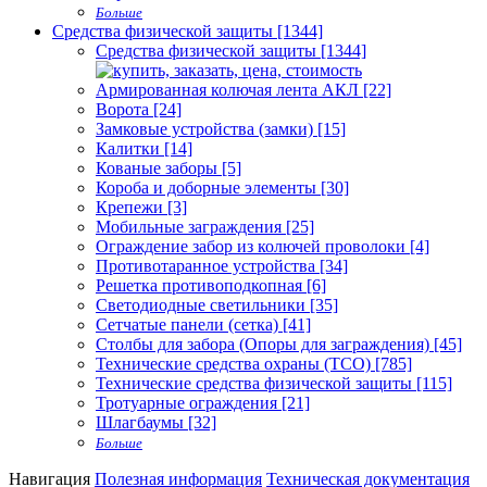
Больше
Средства физической защиты [1344]
Средства физической защиты [1344]
Армированная колючая лента АКЛ [22]
Ворота [24]
Замковые устройства (замки) [15]
Калитки [14]
Кованые заборы [5]
Короба и доборные элементы [30]
Крепежи [3]
Мобильные заграждения [25]
Ограждение забор из колючей проволоки [4]
Противотаранное устройства [34]
Решетка противоподкопная [6]
Светодиодные светильники [35]
Сетчатые панели (сетка) [41]
Столбы для забора (Опоры для заграждения) [45]
Технические средства охраны (ТСО) [785]
Технические средства физической защиты [115]
Тротуарные ограждения [21]
Шлагбаумы [32]
Больше
Навигация
Полезная информация
Техническая документация