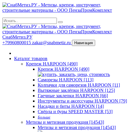
СнабМетиз.РУ
+79960800015
zakaz@snabmetiz.ru
Навигация
Каталог товаров
Крепеж HARPOON [490]
Крепеж HARPOON [490]
Саморезы HARPOON [113]
Колпачки для саморезов HARPOON [11]
Вытяжные заклёпки HARPOON [125]
Гаечные заклепки HARPOON [66]
Инструменты и аксессуары HARPOON [79]
Насадки и биты HARPOON [14]
Свёрла и буры SPEED MASTER [53]
Больше
Метизы и метизная продукция [14543]
Метизы и метизная продукция [14543]