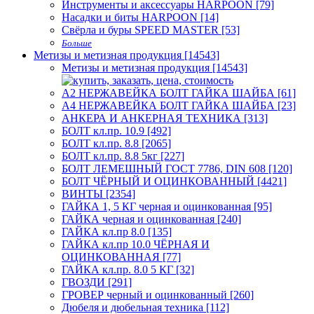
Инструменты и аксессуары HARPOON [79]
Насадки и биты HARPOON [14]
Свёрла и буры SPEED MASTER [53]
Больше
Метизы и метизная продукция [14543]
Метизы и метизная продукция [14543]
А2 НЕРЖАВЕЙКА БОЛТ ГАЙКА ШАЙБА [61]
А4 НЕРЖАВЕЙКА БОЛТ ГАЙКА ШАЙБА [23]
АНКЕРА И АНКЕРНАЯ ТЕХНИКА [313]
БОЛТ кл.пр. 10.9 [492]
БОЛТ кл.пр. 8.8 [2065]
БОЛТ кл.пр. 8.8 5кг [227]
БОЛТ ЛЕМЕШНЫЙ ГОСТ 7786, DIN 608 [120]
БОЛТ ЧЁРНЫЙ И ОЦИНКОВАННЫЙ [4421]
ВИНТЫ [2354]
ГАЙКА 1, 5 КГ черная и оцинкованная [95]
ГАЙКА черная и оцинкованная [240]
ГАЙКА кл.пр 8.0 [135]
ГАЙКА кл.пр 10.0 ЧЁРНАЯ И
ОЦИНКОВАННАЯ [77]
ГАЙКА кл.пр. 8.0 5 КГ [32]
ГВОЗДИ [291]
ГРОВЕР черный и оцинкованный [260]
Дюбеля и дюбельная техника [112]