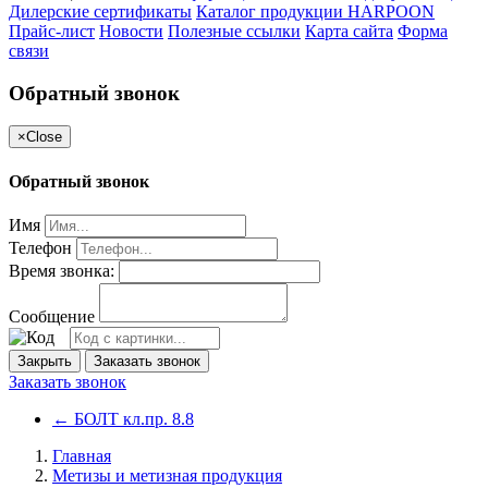
Дилерские сертификаты
Каталог продукции HARPOON
Прайс-лист
Новости
Полезные ссылки
Карта сайта
Форма
связи
Обратный звонок
×
Close
Обратный звонок
Имя
Телефон
Время звонка:
Сообщение
Закрыть
Заказать звонок
Заказать звонок
←
БОЛТ кл.пр. 8.8
Главная
Метизы и метизная продукция