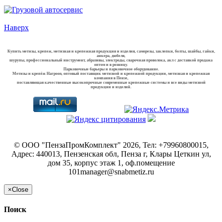
Наверх
Купить метизы, крепеж, метизная и крепежная продукция и изделия, саморезы, заклепки, болты, шайбы, гайки,
анкера, дюбеля,
шурупы, профессиональный инструмент, абразивы, электроды, сварочная проволока, акл с доставкой продажа
оптом и в розницу.
Парковочные барьеры и парковочное оборудование.
Метизы и крепёж Harpoon, оптовый поставщик метизной и крепежной продукции, метизная и крепежная
компания в Пензе,
поставляющая качественные высокопрочные современные крепежные системы и все виды метизной
продукции и изделий.
©
ООО "ПензаПромКомплект"
2026, Тел:
+79960800015
,
Адрес:
440013, Пензенская обл, Пенза г, Клары Цеткин ул,
дом 35, корпус этаж 1, оф.помещение
101
manager@snabmetiz.ru
×
Close
Поиск