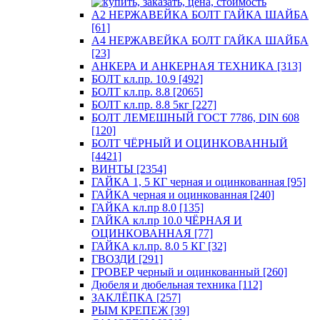
А2 НЕРЖАВЕЙКА БОЛТ ГАЙКА ШАЙБА
[61]
А4 НЕРЖАВЕЙКА БОЛТ ГАЙКА ШАЙБА
[23]
АНКЕРА И АНКЕРНАЯ ТЕХНИКА [313]
БОЛТ кл.пр. 10.9 [492]
БОЛТ кл.пр. 8.8 [2065]
БОЛТ кл.пр. 8.8 5кг [227]
БОЛТ ЛЕМЕШНЫЙ ГОСТ 7786, DIN 608
[120]
БОЛТ ЧЁРНЫЙ И ОЦИНКОВАННЫЙ
[4421]
ВИНТЫ [2354]
ГАЙКА 1, 5 КГ черная и оцинкованная [95]
ГАЙКА черная и оцинкованная [240]
ГАЙКА кл.пр 8.0 [135]
ГАЙКА кл.пр 10.0 ЧЁРНАЯ И
ОЦИНКОВАННАЯ [77]
ГАЙКА кл.пр. 8.0 5 КГ [32]
ГВОЗДИ [291]
ГРОВЕР черный и оцинкованный [260]
Дюбеля и дюбельная техника [112]
ЗАКЛЁПКА [257]
РЫМ КРЕПЕЖ [39]