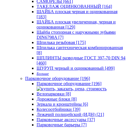
САМОРЕЗЫ [661]
ТАКЕЛАЖ ОЦИНКОВАННЫЙ [164]
ШАЙБА плоская черная и оцинкованная
[183]
ШАЙБА плоская увеличенная, черная и
оцинкованная [129]
Шайба стопорная с наружными зубьями
DIN6798A [7]
Шпилька резьбовая [175]
Шпилька сантехническая комбинированная
[8]
ШПЛИНТЫ разводные ГОСТ 397-70 DIN 94
[460]
ШУРУП черный и оцинкованный [499]
Больше
Парковочное оборудование [196]
Парковочное оборудование [196]
Велопарковки [8]
Дорожные блоки [8]
Зеркала и кронштейны [6]
Колесоотбойники [39]
Лежачий полицейский (ИДН) [21]
Парковочные аксессуары [37]
Парковочные барьеры [7]