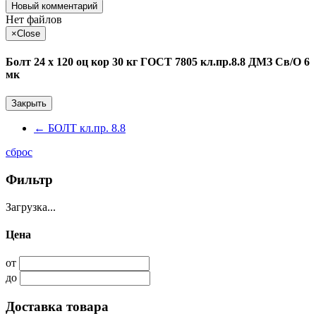
Новый комментарий
Нет файлов
×
Close
Болт 24 х 120 оц кор 30 кг ГОСТ 7805 кл.пр.8.8 ДМЗ Св/О 6
мк
Закрыть
←
БОЛТ кл.пр. 8.8
сброс
Фильтр
Загрузка...
Цена
от
до
Доставка товара