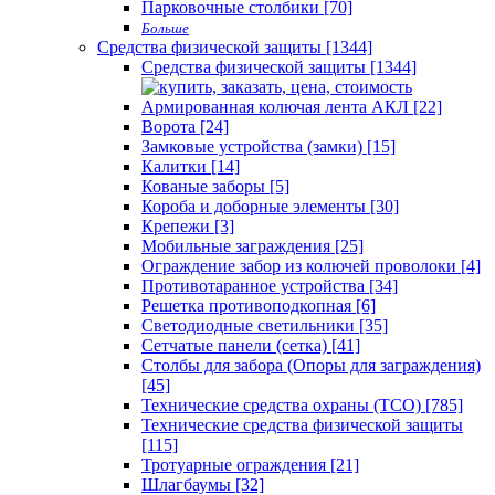
Парковочные столбики [70]
Больше
Средства физической защиты [1344]
Средства физической защиты [1344]
Армированная колючая лента АКЛ [22]
Ворота [24]
Замковые устройства (замки) [15]
Калитки [14]
Кованые заборы [5]
Короба и доборные элементы [30]
Крепежи [3]
Мобильные заграждения [25]
Ограждение забор из колючей проволоки [4]
Противотаранное устройства [34]
Решетка противоподкопная [6]
Светодиодные светильники [35]
Сетчатые панели (сетка) [41]
Столбы для забора (Опоры для заграждения)
[45]
Технические средства охраны (ТСО) [785]
Технические средства физической защиты
[115]
Тротуарные ограждения [21]
Шлагбаумы [32]