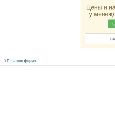
Цены и н
у менежд
Ку
От
Печатная форма