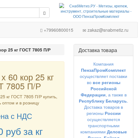
+79960800015
zakaz@snabmetiz.ru
кор 25 кг ГОСТ 7805 П/Р
Доставка товара
Компания
ПензаПромКомплект
х 60 кор 25 кг
осуществляет поставки
во
все регионы
Т 7805 П/Р
Российской
Федерации
, а также в
 25 кг ГОСТ 7805 П/Р купить,
Республику Беларусь
.
ь оптом и в розницу
Доставка товаров в
регионы
России
на с НДС
осуществляется
транспортными
0
руб
за кг
компаниями
Деловые
Линии,
Байкал