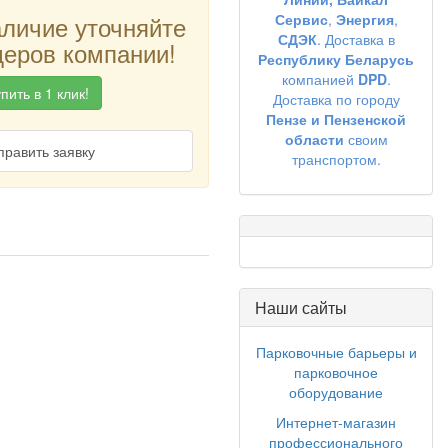
аличие уточняйте
Сервис
,
Энергия
,
СДЭК
. Доставка в
еров компании!
Республику Беларусь
компанией
DPD
.
пить в 1 клик!
Доставка по городу
Пензе и Пензенской
области
своим
править заявку
транспортом.
Наши сайты
Парковочные барьеры и
парковочное
оборудование
Интернет-магазин
профессионального