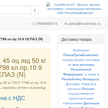
+79960800015
zakaz@snabmetiz.ru
7798 кл.пр.10.9 ОСПАЗ (N)
Доставка товара
Компания
ПензаПромКомплект
 45 оц ящ 50 кг
осуществляет поставки
во
все регионы
98 кл.пр.10.9
Российской
ПАЗ (N)
Федерации
, а также в
Республику Беларусь
.
щ 50 кг ГОСТ 7798 кл.пр.10.9
Доставка товаров в
, заказать оптом и в розницу
регионы
России
осуществляется
на с НДС
транспортными
компаниями
Деловые
Линии,
Байкал