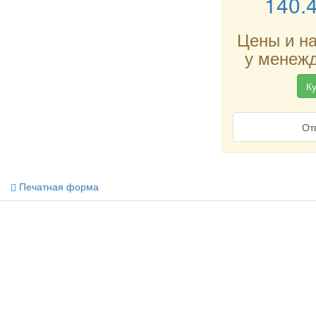
140.
Цены и н
у менежд
Ку
От
Печатная форма