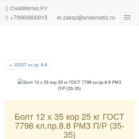
СнабМетиз.РУ
+79960800015
zakaz@snabmetiz.ru
Навиг
←
БОЛТ кл.пр. 8.8
Болт 12 х 35 кор 25 кг ГОСТ
7798 кл.пр.8.8 РМЗ П/Р (35-
35)