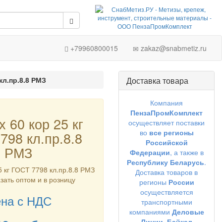
+79960800015
zakaz@snabmetiz.ru
кл.пр.8.8 РМЗ
Доставка товара
Компания
ПензаПромКомплект
х 60 кор 25 кг
осуществляет поставки
во
все регионы
798 кл.пр.8.8
Российской
РМЗ
Федерации
, а также в
Республику Беларусь
.
5 кг ГОСТ 7798 кл.пр.8.8 РМЗ
Доставка товаров в
азать оптом и в розницу
регионы
России
осуществляется
на с НДС
транспортными
компаниями
Деловые
Линии,
Байкал