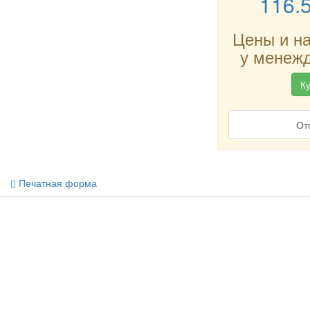
116.
Цены и н
у менежд
Ку
От
Печатная форма