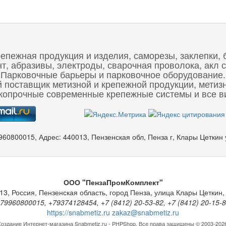
репежная продукция и изделия, саморезы, заклепки, 
 абразивы, электроды, сварочная проволока, акл с
Парковочные барьеры и парковочное оборудование.
 поставщик метизной и крепежной продукции, метиз
опрочные современные крепежные системы и все ви
960800015
,
Адрес:
440013, Пензенская обл, Пенза г, Клары Цеткин
ООО "ПензаПромКомплект"
13
,
Россия
,
Пензенская область
,
город Пенза
,
улица Клары Цеткин, 
79960800015, +79374128454, +7 (8412) 20-53-82, +7 (8412) 20-15-
https://snabmetiz.ru
zakaz@snabmetiz.ru
оздание Интернет-магазина
Snabmetiz.ru - PHPShop. Все права защищены © 2003-202