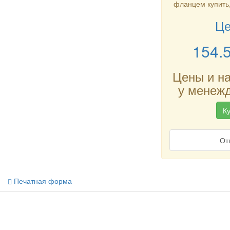
фланцем купить,
Це
154.
Цены и н
у менежд
Ку
От
Печатная форма