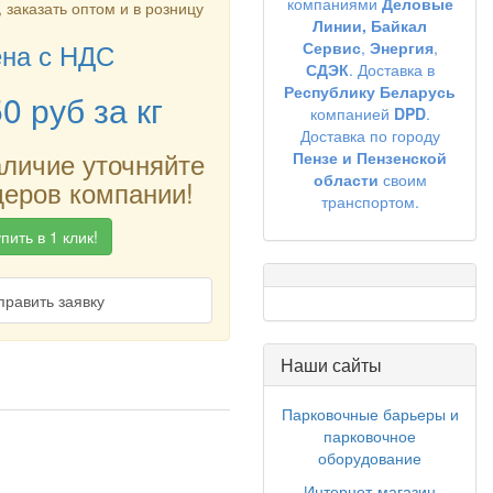
компаниями
Деловые
 заказать оптом и в розницу
Линии,
Байкал
на с НДС
Сервис
,
Энергия
,
СДЭК
. Доставка в
Республику Беларусь
50
руб
за кг
компанией
DPD
.
Доставка по городу
аличие уточняйте
Пензе и Пензенской
области
своим
еров компании!
транспортом.
пить в 1 клик!
править заявку
Наши сайты
Парковочные барьеры и
парковочное
оборудование
Интернет-магазин