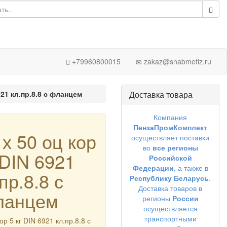
+79960800015
zakaz@snabmetiz.ru
921 кл.пр.8.8 с фланцем
Доставка товара
Компания
ПензаПромКомплект
 х 50 оц кор
осуществляет поставки
во
все регионы
 DIN 6921
Российской
Федерации
, а также в
пр.8.8 с
Республику Беларусь
.
Доставка товаров в
ланцем
регионы
России
осуществляется
транспортными
ор 5 кг DIN 6921 кл.пр.8.8 с