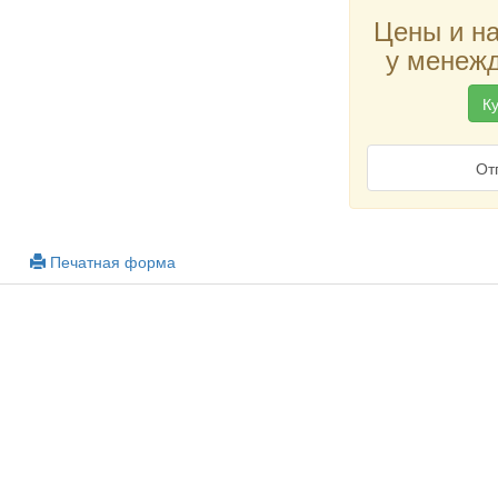
Цены и н
у менежд
Ку
От
Печатная форма