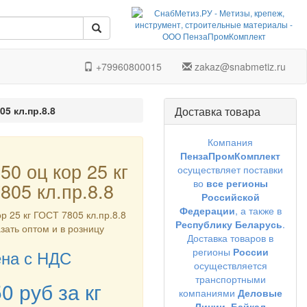
+79960800015
zakaz@snabmetiz.ru
05 кл.пр.8.8
Доставка товара
Компания
ПензаПромКомплект
50 оц кор 25 кг
осуществляет поставки
во
все регионы
805 кл.пр.8.8
Российской
Федерации
, а также в
ор 25 кг ГОСТ 7805 кл.пр.8.8
Республику Беларусь
.
азать оптом и в розницу
Доставка товаров в
регионы
России
на с НДС
осуществляется
транспортными
50
руб
за кг
компаниями
Деловые
Линии,
Байкал