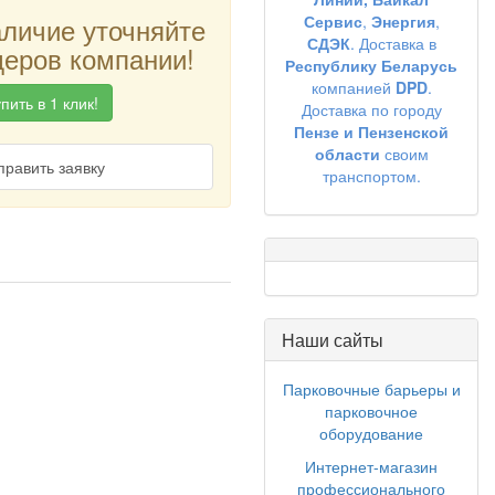
аличие уточняйте
Сервис
,
Энергия
,
СДЭК
. Доставка в
еров компании!
Республику Беларусь
компанией
DPD
.
пить в 1 клик!
Доставка по городу
Пензе и Пензенской
области
своим
править заявку
транспортом.
Наши сайты
Парковочные барьеры и
парковочное
оборудование
Интернет-магазин
профессионального