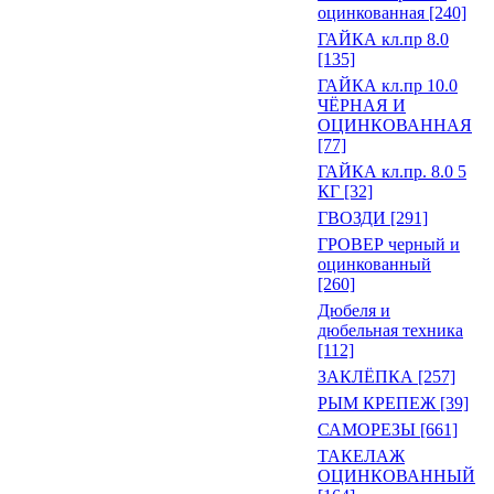
оцинкованная [240]
ГАЙКА кл.пр 8.0
[135]
ГАЙКА кл.пр 10.0
ЧЁРНАЯ И
ОЦИНКОВАННАЯ
[77]
ГАЙКА кл.пр. 8.0 5
КГ [32]
ГВОЗДИ [291]
ГРОВЕР черный и
оцинкованный
[260]
Дюбеля и
дюбельная техника
[112]
ЗАКЛЁПКА [257]
РЫМ КРЕПЕЖ [39]
САМОРЕЗЫ [661]
ТАКЕЛАЖ
ОЦИНКОВАННЫЙ