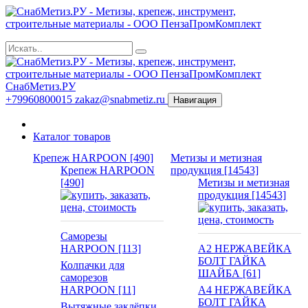
СнабМетиз.РУ
+79960800015
zakaz@snabmetiz.ru
Навигация
Каталог товаров
Крепеж HARPOON [490]
Метизы и метизная
Крепеж HARPOON
продукция [14543]
[490]
Метизы и метизная
продукция [14543]
Саморезы
HARPOON [113]
А2 НЕРЖАВЕЙКА
БОЛТ ГАЙКА
Колпачки для
ШАЙБА [61]
саморезов
HARPOON [11]
А4 НЕРЖАВЕЙКА
БОЛТ ГАЙКА
Вытяжные заклёпки