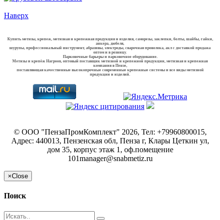
Наверх
Купить метизы, крепеж, метизная и крепежная продукция и изделия, саморезы, заклепки, болты, шайбы, гайки,
анкера, дюбеля,
шурупы, профессиональный инструмент, абразивы, электроды, сварочная проволока, акл с доставкой продажа
оптом и в розницу.
Парковочные барьеры и парковочное оборудование.
Метизы и крепёж Harpoon, оптовый поставщик метизной и крепежной продукции, метизная и крепежная
компания в Пензе,
поставляющая качественные высокопрочные современные крепежные системы и все виды метизной
продукции и изделий.
©
ООО "ПензаПромКомплект"
2026, Тел:
+79960800015
,
Адрес:
440013, Пензенская обл, Пенза г, Клары Цеткин ул,
дом 35, корпус этаж 1, оф.помещение
101
manager@snabmetiz.ru
×
Close
Поиск