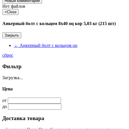
Новый комментарий
Нет файлов
×
Close
Анкерный болт с кольцом 8х40 оц кор 5,03 кг (215 шт)
Закрыть
←
Анкерный болт с кольцом оц
сброс
Фильтр
Загрузка...
Цена
от
до
Доставка товара