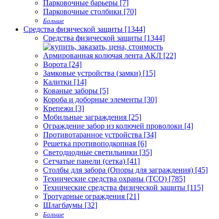
Парковочные барьеры [7]
Парковочные столбики [70]
Больше
Средства физической защиты [1344]
Средства физической защиты [1344]
Армированная колючая лента АКЛ [22]
Ворота [24]
Замковые устройства (замки) [15]
Калитки [14]
Кованые заборы [5]
Короба и доборные элементы [30]
Крепежи [3]
Мобильные заграждения [25]
Ограждение забор из колючей проволоки [4]
Противотаранное устройства [34]
Решетка противоподкопная [6]
Светодиодные светильники [35]
Сетчатые панели (сетка) [41]
Столбы для забора (Опоры для заграждения) [45]
Технические средства охраны (ТСО) [785]
Технические средства физической защиты [115]
Тротуарные ограждения [21]
Шлагбаумы [32]
Больше