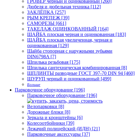
ГРОВЕР черный и оцинкованный [260]
Дюбеля и дюбельная техника [112]
ЗАКЛЁПКА [257]
РЫМ КРЕПЕЖ [39]
САМОРЕЗЫ [661]
ТАКЕЛАЖ ОЦИНКОВАННЫЙ [164]
ШАЙБА плоская черная и оцинкованная [183]
ШАЙБА плоская увеличенная, черная и
оцинкованная [129]
Шайба стопорная с наружными зубьями
DIN6798A [7]
Шпилька резьбовая [175]
Шпилька сантехническая комбинированная [8]
ШПЛИНТЫ разводные ГОСТ 397-70 DIN 94 [460]
ШУРУП черный и оцинкованный [499]
Больше
Парковочное оборудование [196]
Парковочное оборудование [196]
Велопарковки [8]
Дорожные блоки [8]
Зеркала и кронштейны [6]
Колесоотбойники [39]
Лежачий полицейский (ИДН) [21]
Парковочные аксессуары [37]