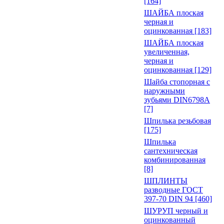
[164]
ШАЙБА плоская
черная и
оцинкованная [183]
ШАЙБА плоская
увеличенная,
черная и
оцинкованная [129]
Шайба стопорная с
наружными
зубьями DIN6798A
[7]
Шпилька резьбовая
[175]
Шпилька
сантехническая
комбинированная
[8]
ШПЛИНТЫ
разводные ГОСТ
397-70 DIN 94 [460]
ШУРУП черный и
оцинкованный