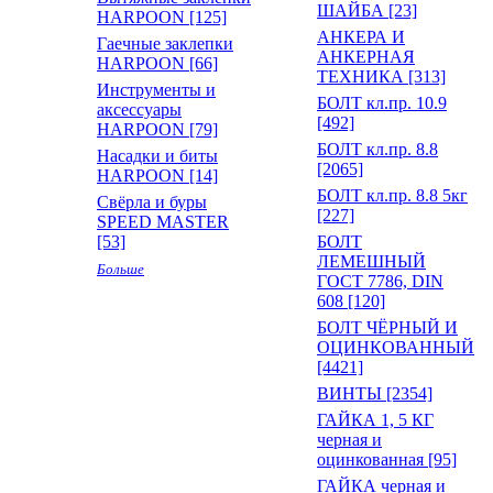
ШАЙБА [23]
HARPOON [125]
АНКЕРА И
Гаечные заклепки
АНКЕРНАЯ
HARPOON [66]
ТЕХНИКА [313]
Инструменты и
БОЛТ кл.пр. 10.9
аксессуары
[492]
HARPOON [79]
БОЛТ кл.пр. 8.8
Насадки и биты
[2065]
HARPOON [14]
БОЛТ кл.пр. 8.8 5кг
Свёрла и буры
[227]
SPEED MASTER
[53]
БОЛТ
ЛЕМЕШНЫЙ
Больше
ГОСТ 7786, DIN
608 [120]
БОЛТ ЧЁРНЫЙ И
ОЦИНКОВАННЫЙ
[4421]
ВИНТЫ [2354]
ГАЙКА 1, 5 КГ
черная и
оцинкованная [95]
ГАЙКА черная и