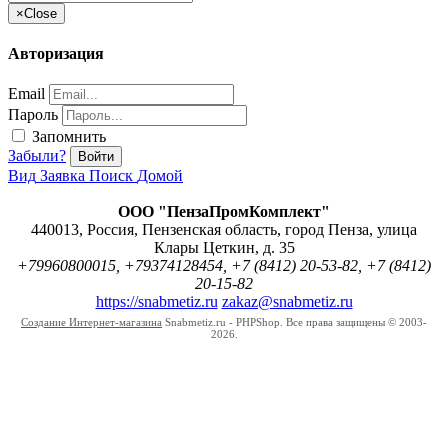
×
Close
Авторизация
Email
Пароль
Запомнить
Забыли?
Войти
Вид
Заявка
Поиск
Домой
ООО "ПензаПромКомплект"
440013
,
Россия
,
Пензенская область
,
город Пенза
,
улица
Клары Цеткин, д. 35
+79960800015, +79374128454, +7 (8412) 20-53-82, +7 (8412)
20-15-82
https://snabmetiz.ru
zakaz@snabmetiz.ru
Создание Интернет-магазина
Snabmetiz.ru - PHPShop. Все права защищены © 2003-
2026.