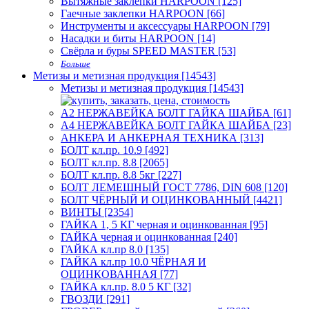
Вытяжные заклёпки HARPOON [125]
Гаечные заклепки HARPOON [66]
Инструменты и аксессуары HARPOON [79]
Насадки и биты HARPOON [14]
Свёрла и буры SPEED MASTER [53]
Больше
Метизы и метизная продукция [14543]
Метизы и метизная продукция [14543]
А2 НЕРЖАВЕЙКА БОЛТ ГАЙКА ШАЙБА [61]
А4 НЕРЖАВЕЙКА БОЛТ ГАЙКА ШАЙБА [23]
АНКЕРА И АНКЕРНАЯ ТЕХНИКА [313]
БОЛТ кл.пр. 10.9 [492]
БОЛТ кл.пр. 8.8 [2065]
БОЛТ кл.пр. 8.8 5кг [227]
БОЛТ ЛЕМЕШНЫЙ ГОСТ 7786, DIN 608 [120]
БОЛТ ЧЁРНЫЙ И ОЦИНКОВАННЫЙ [4421]
ВИНТЫ [2354]
ГАЙКА 1, 5 КГ черная и оцинкованная [95]
ГАЙКА черная и оцинкованная [240]
ГАЙКА кл.пр 8.0 [135]
ГАЙКА кл.пр 10.0 ЧЁРНАЯ И
ОЦИНКОВАННАЯ [77]
ГАЙКА кл.пр. 8.0 5 КГ [32]
ГВОЗДИ [291]