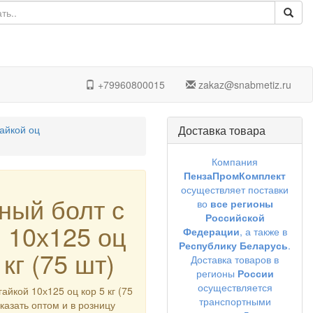
+79960800015
zakaz@snabmetiz.ru
гайкой оц
Доставка товара
Компания
ПензаПромКомплект
осуществляет поставки
ный болт с
во
все регионы
Российской
й 10х125 оц
Федерации
, а также в
Республику Беларусь
.
 кг (75 шт)
Доставка товаров в
регионы
России
осуществляется
айкой 10х125 оц кор 5 кг (75
транспортными
аказать оптом и в розницу