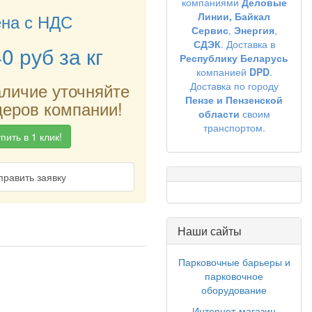
компаниями
Деловые
на с НДС
Линии,
Байкал
Сервис
,
Энергия
,
СДЭК
. Доставка в
40
руб
за кг
Республику Беларусь
компанией
DPD
.
аличие уточняйте
Доставка по городу
Пензе и Пензенской
еров компании!
области
своим
транспортом.
пить в 1 клик!
править заявку
Наши сайты
Парковочные барьеры и
парковочное
оборудование
Интернет-магазин