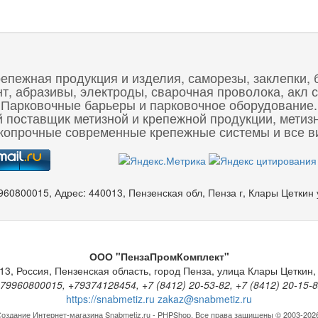
репежная продукция и изделия, саморезы, заклепки, 
 абразивы, электроды, сварочная проволока, акл с
Парковочные барьеры и парковочное оборудование.
 поставщик метизной и крепежной продукции, метиз
опрочные современные крепежные системы и все ви
960800015
,
Адрес:
440013, Пензенская обл, Пенза г, Клары Цеткин
ООО "ПензаПромКомплект"
13
,
Россия
,
Пензенская область
,
город Пенза
,
улица Клары Цеткин, 
79960800015, +79374128454, +7 (8412) 20-53-82, +7 (8412) 20-15-
https://snabmetiz.ru
zakaz@snabmetiz.ru
оздание Интернет-магазина
Snabmetiz.ru - PHPShop. Все права защищены © 2003-202