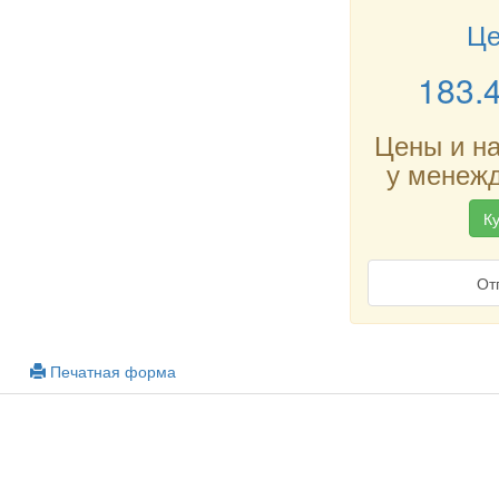
Це
183.
Цены и н
у менежд
Ку
От
Печатная форма