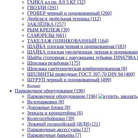
ГАЙКА кл.пр. 8.0 5 КГ [32]
ГВОЗДИ [291]
ГРОВЕР черный и оцинкованный [260]
Дюбеля и дюбельная техника [112]
ЗАКЛЁПКА [257]
РЫМ КРЕПЕЖ [39]
САМОРЕЗЫ [661]
ТАКЕЛАЖ ОЦИНКОВАННЫЙ [164]
ШАЙБА плоская черная и оцинкованная [183]
ШАЙБА плоская увеличенная, черная и оцинкованн
Шайба стопорная с наружными зубьями DIN6798A [
Шпилька резьбовая [175]
Шпилька сантехническая комбинированная [8]
ШПЛИНТЫ разводные ГОСТ 397-70 DIN 94 [460]
ШУРУП черный и оцинкованный [499]
Больше
Парковочное оборудование [196]
Парковочное оборудование [196]
Велопарковки [8]
Дорожные блоки [8]
Зеркала и кронштейны [6]
Колесоотбойники [39]
Лежачий полицейский (ИДН) [21]
Парковочные аксессуары [37]
Парковочные барьеры [7]