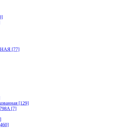
0]
]
НАЯ [77]
]
ованная [129]
798A [7]
]
460]