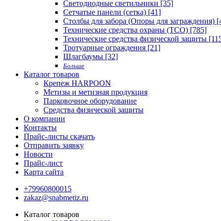
Светодиодные светильники [35]
Сетчатые панели (сетка) [41]
Столбы для забора (Опоры для заграждения) [
Технические средства охраны (ТСО) [785]
Технические средства физической защиты [11
Тротуарные ограждения [21]
Шлагбаумы [32]
Больше
Каталог товаров
Крепеж HARPOON
Метизы и метизная продукция
Парковочное оборудование
Средства физической защиты
О компании
Контакты
Прайс-листы скачать
Отправить заявку
Новости
Прайс-лист
Карта сайта
+79960800015
zakaz@snabmetiz.ru
Каталог товаров