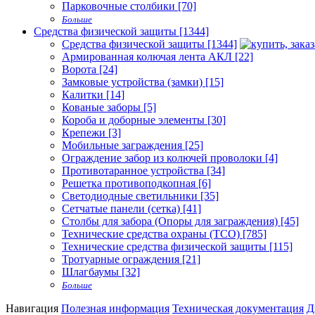
Парковочные столбики [70]
Больше
Средства физической защиты [1344]
Средства физической защиты [1344]
Армированная колючая лента АКЛ [22]
Ворота [24]
Замковые устройства (замки) [15]
Калитки [14]
Кованые заборы [5]
Короба и доборные элементы [30]
Крепежи [3]
Мобильные заграждения [25]
Ограждение забор из колючей проволоки [4]
Противотаранное устройства [34]
Решетка противоподкопная [6]
Светодиодные светильники [35]
Сетчатые панели (сетка) [41]
Столбы для забора (Опоры для заграждения) [45]
Технические средства охраны (ТСО) [785]
Технические средства физической защиты [115]
Тротуарные ограждения [21]
Шлагбаумы [32]
Больше
Навигация
Полезная информация
Техническая документация
Д