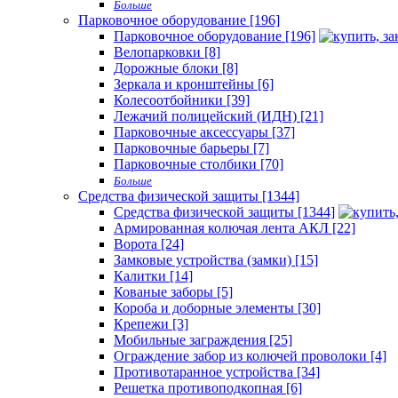
Больше
Парковочное оборудование [196]
Парковочное оборудование [196]
Велопарковки [8]
Дорожные блоки [8]
Зеркала и кронштейны [6]
Колесоотбойники [39]
Лежачий полицейский (ИДН) [21]
Парковочные аксессуары [37]
Парковочные барьеры [7]
Парковочные столбики [70]
Больше
Средства физической защиты [1344]
Средства физической защиты [1344]
Армированная колючая лента АКЛ [22]
Ворота [24]
Замковые устройства (замки) [15]
Калитки [14]
Кованые заборы [5]
Короба и доборные элементы [30]
Крепежи [3]
Мобильные заграждения [25]
Ограждение забор из колючей проволоки [4]
Противотаранное устройства [34]
Решетка противоподкопная [6]