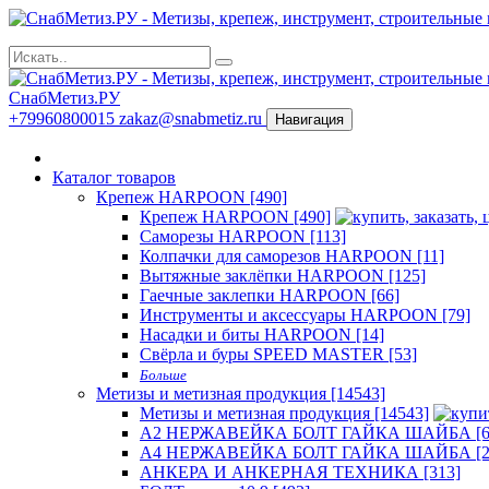
СнабМетиз.РУ
+79960800015
zakaz@snabmetiz.ru
Навигация
Каталог товаров
Крепеж HARPOON [490]
Крепеж HARPOON [490]
Саморезы HARPOON [113]
Колпачки для саморезов HARPOON [11]
Вытяжные заклёпки HARPOON [125]
Гаечные заклепки HARPOON [66]
Инструменты и аксессуары HARPOON [79]
Насадки и биты HARPOON [14]
Свёрла и буры SPEED MASTER [53]
Больше
Метизы и метизная продукция [14543]
Метизы и метизная продукция [14543]
А2 НЕРЖАВЕЙКА БОЛТ ГАЙКА ШАЙБА [6
А4 НЕРЖАВЕЙКА БОЛТ ГАЙКА ШАЙБА [2
АНКЕРА И АНКЕРНАЯ ТЕХНИКА [313]