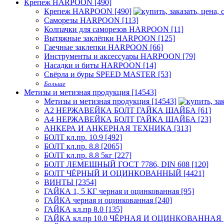
Крепеж HARPOON [490]
Крепеж HARPOON [490]
Саморезы HARPOON [113]
Колпачки для саморезов HARPOON [11]
Вытяжные заклёпки HARPOON [125]
Гаечные заклепки HARPOON [66]
Инструменты и аксессуары HARPOON [79]
Насадки и биты HARPOON [14]
Свёрла и буры SPEED MASTER [53]
Больше
Метизы и метизная продукция [14543]
Метизы и метизная продукция [14543]
А2 НЕРЖАВЕЙКА БОЛТ ГАЙКА ШАЙБА [61]
А4 НЕРЖАВЕЙКА БОЛТ ГАЙКА ШАЙБА [23]
АНКЕРА И АНКЕРНАЯ ТЕХНИКА [313]
БОЛТ кл.пр. 10.9 [492]
БОЛТ кл.пр. 8.8 [2065]
БОЛТ кл.пр. 8.8 5кг [227]
БОЛТ ЛЕМЕШНЫЙ ГОСТ 7786, DIN 608 [120]
БОЛТ ЧЁРНЫЙ И ОЦИНКОВАННЫЙ [4421]
ВИНТЫ [2354]
ГАЙКА 1, 5 КГ черная и оцинкованная [95]
ГАЙКА черная и оцинкованная [240]
ГАЙКА кл.пр 8.0 [135]
ГАЙКА кл.пр 10.0 ЧЁРНАЯ И ОЦИНКОВАННАЯ [