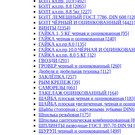
БОЛТ кл.пр. 10.9 [492]
БОЛТ кл.пр. 8.8 [2065]
БОЛТ кл.пр. 8.8 5кг [227]
БОЛТ ЛЕМЕШНЫЙ ГОСТ 7786, DIN 608 [12
БОЛТ ЧЁРНЫЙ И ОЦИНКОВАННЫЙ [4421
ВИНТЫ [2354]
ГАЙКА 1, 5 КГ черная и оцинкованная [95]
ГАЙКА черная и оцинкованная [240]
ГАЙКА кл.пр 8.0 [135]
ГАЙКА кл.пр 10.0 ЧЁРНАЯ И ОЦИНКОВАН
ГАЙКА кл.пр. 8.0 5 КГ [32]
ГВОЗДИ [291]
ГРОВЕР черный и оцинкованный [260]
Дюбеля и дюбельная техника [112]
ЗАКЛЁПКА [257]
РЫМ КРЕПЕЖ [39]
САМОРЕЗЫ [661]
ТАКЕЛАЖ ОЦИНКОВАННЫЙ [164]
ШАЙБА плоская черная и оцинкованная [183
ШАЙБА плоская увеличенная, черная и оцинк
Шайба стопорная с наружными зубьями DIN6
Шпилька резьбовая [175]
Шпилька сантехническая комбинированная [8
ШПЛИНТЫ разводные ГОСТ 397-70 DIN 94 [
ШУРУП черный и оцинкованный [499]