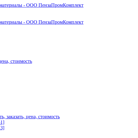
1]
3]