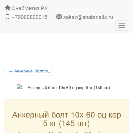
СнабМетиз.РУ
+79960800015
zakaz@snabmetiz.ru
Навиг
←
Анкерный болт оц
Анкерный болт 10х 60 оц кор
5 кг (145 шт)