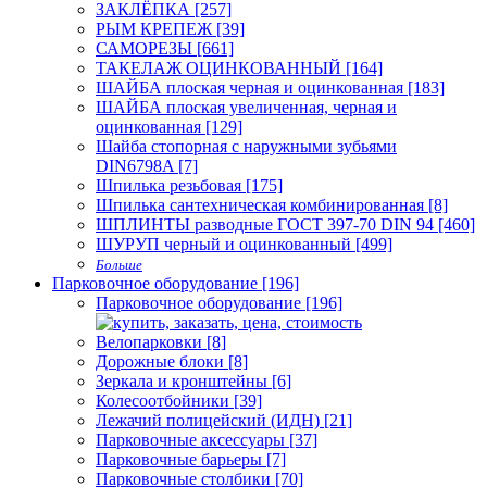
ЗАКЛЁПКА [257]
РЫМ КРЕПЕЖ [39]
САМОРЕЗЫ [661]
ТАКЕЛАЖ ОЦИНКОВАННЫЙ [164]
ШАЙБА плоская черная и оцинкованная [183]
ШАЙБА плоская увеличенная, черная и
оцинкованная [129]
Шайба стопорная с наружными зубьями
DIN6798A [7]
Шпилька резьбовая [175]
Шпилька сантехническая комбинированная [8]
ШПЛИНТЫ разводные ГОСТ 397-70 DIN 94 [460]
ШУРУП черный и оцинкованный [499]
Больше
Парковочное оборудование [196]
Парковочное оборудование [196]
Велопарковки [8]
Дорожные блоки [8]
Зеркала и кронштейны [6]
Колесоотбойники [39]
Лежачий полицейский (ИДН) [21]
Парковочные аксессуары [37]
Парковочные барьеры [7]
Парковочные столбики [70]