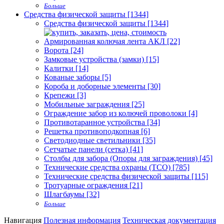
Больше
Средства физической защиты [1344]
Средства физической защиты [1344]
Армированная колючая лента АКЛ [22]
Ворота [24]
Замковые устройства (замки) [15]
Калитки [14]
Кованые заборы [5]
Короба и доборные элементы [30]
Крепежи [3]
Мобильные заграждения [25]
Ограждение забор из колючей проволоки [4]
Противотаранное устройства [34]
Решетка противоподкопная [6]
Светодиодные светильники [35]
Сетчатые панели (сетка) [41]
Столбы для забора (Опоры для заграждения) [45]
Технические средства охраны (ТСО) [785]
Технические средства физической защиты [115]
Тротуарные ограждения [21]
Шлагбаумы [32]
Больше
Навигация
Полезная информация
Техническая документация