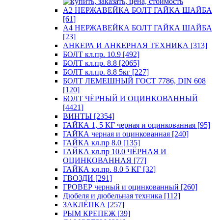
А2 НЕРЖАВЕЙКА БОЛТ ГАЙКА ШАЙБА
[61]
А4 НЕРЖАВЕЙКА БОЛТ ГАЙКА ШАЙБА
[23]
АНКЕРА И АНКЕРНАЯ ТЕХНИКА [313]
БОЛТ кл.пр. 10.9 [492]
БОЛТ кл.пр. 8.8 [2065]
БОЛТ кл.пр. 8.8 5кг [227]
БОЛТ ЛЕМЕШНЫЙ ГОСТ 7786, DIN 608
[120]
БОЛТ ЧЁРНЫЙ И ОЦИНКОВАННЫЙ
[4421]
ВИНТЫ [2354]
ГАЙКА 1, 5 КГ черная и оцинкованная [95]
ГАЙКА черная и оцинкованная [240]
ГАЙКА кл.пр 8.0 [135]
ГАЙКА кл.пр 10.0 ЧЁРНАЯ И
ОЦИНКОВАННАЯ [77]
ГАЙКА кл.пр. 8.0 5 КГ [32]
ГВОЗДИ [291]
ГРОВЕР черный и оцинкованный [260]
Дюбеля и дюбельная техника [112]
ЗАКЛЁПКА [257]
РЫМ КРЕПЕЖ [39]