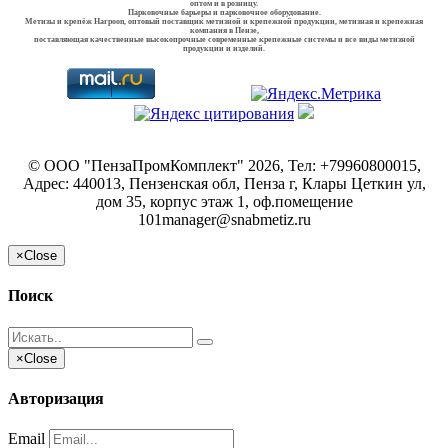
оптом и в розницу.
Парковочные барьеры и парковочное оборудование.
Метизы и крепёж Harpoon, оптовый поставщик метизной и крепежной продукции, метизная и крепежная
компания в Пензе,
поставляющая качественные высокопрочные современные крепежные системы и все виды метизной
продукции и изделий.
©
ООО "ПензаПромКомплект"
2026, Тел:
+79960800015
,
Адрес:
440013, Пензенская обл, Пенза г, Клары Цеткин ул,
дом 35, корпус этаж 1, оф.помещение
101
manager@snabmetiz.ru
×
Close
Поиск
×
Close
Авторизация
Email