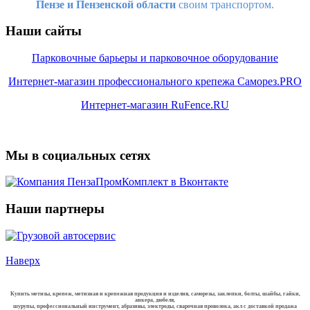
Пензе и Пензенской области
своим транспортом.
Наши сайты
Парковочные барьеры и парковочное оборудование
Интернет-магазин профессионального крепежа Саморез.PRO
Интернет-магазин RuFence.RU
Мы в социальных сетях
Наши партнеры
Наверх
Купить метизы, крепеж, метизная и крепежная продукция и изделия, саморезы, заклепки, болты, шайбы, гайки,
анкера, дюбеля,
шурупы, профессиональный инструмент, абразивы, электроды, сварочная проволока, акл с доставкой продажа