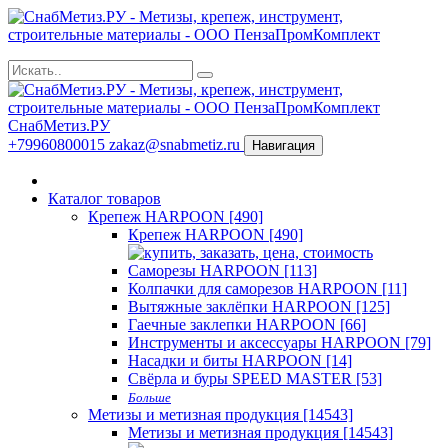
СнабМетиз.РУ
+79960800015
zakaz@snabmetiz.ru
Навигация
Каталог товаров
Крепеж HARPOON [490]
Крепеж HARPOON [490]
Саморезы HARPOON [113]
Колпачки для саморезов HARPOON [11]
Вытяжные заклёпки HARPOON [125]
Гаечные заклепки HARPOON [66]
Инструменты и аксессуары HARPOON [79]
Насадки и биты HARPOON [14]
Свёрла и буры SPEED MASTER [53]
Больше
Метизы и метизная продукция [14543]
Метизы и метизная продукция [14543]