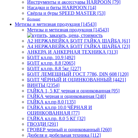
Инструменты и аксессуары HARPOON [79]
Насадки и биты HARPOON [14]
Свёрла и буры SPEED MASTER [53]
Больше
Метизы и метизная продукция [14543]
Метизы и метизная продукция [14543]
А2 НЕРЖАВЕЙКА БОЛТ ГАЙКА ШАЙБА [61]
А4 НЕРЖАВЕЙКА БОЛТ ГАЙКА ШАЙБА [23]
АНКЕРА И АНКЕРНАЯ ТЕХНИКА [313]
БОЛТ кл.пр. 10.9 [492]
БОЛТ кл.пр. 8.8 [2065]
БОЛТ кл.пр. 8.8 5кг [227]
БОЛТ ЛЕМЕШНЫЙ ГОСТ 7786, DIN 608 [120]
БОЛТ ЧЁРНЫЙ И ОЦИНКОВАННЫЙ [4421]
ВИНТЫ [2354]
ГАЙКА 1, 5 КГ черная и оцинкованная [95]
ГАЙКА черная и оцинкованная [240]
ГАЙКА кл.пр 8.0 [135]
ГАЙКА кл.пр 10.0 ЧЁРНАЯ И
ОЦИНКОВАННАЯ [77]
ГАЙКА кл.пр. 8.0 5 КГ [32]
ГВОЗДИ [291]
ГРОВЕР черный и оцинкованный [260]
Дюбеля и дюбельная техника [112]