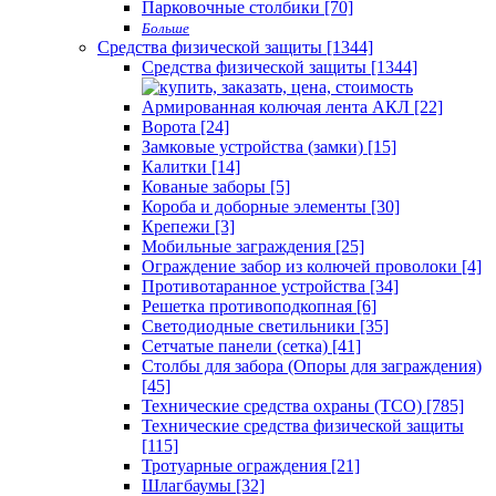
Парковочные столбики [70]
Больше
Средства физической защиты [1344]
Средства физической защиты [1344]
Армированная колючая лента АКЛ [22]
Ворота [24]
Замковые устройства (замки) [15]
Калитки [14]
Кованые заборы [5]
Короба и доборные элементы [30]
Крепежи [3]
Мобильные заграждения [25]
Ограждение забор из колючей проволоки [4]
Противотаранное устройства [34]
Решетка противоподкопная [6]
Светодиодные светильники [35]
Сетчатые панели (сетка) [41]
Столбы для забора (Опоры для заграждения)
[45]
Технические средства охраны (ТСО) [785]
Технические средства физической защиты
[115]
Тротуарные ограждения [21]
Шлагбаумы [32]