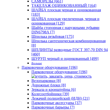
САМОРЕЗЫ [661]
ТАКЕЛАЖ ОЦИНКОВАННЫЙ [164]
ШАЙБА плоская черная и оцинкованная
[183]
ШАЙБА плоская увеличенная, черная и
оцинкованная [129]
Шайба стопорная с наружными зубьями
DIN6798A [7]
Шпилька резьбовая [175]
Шпилька сантехническая комбинированная
[8]
ШПЛИНТЫ разводные ГОСТ 397-70 DIN 94
[460]
ШУРУП черный и оцинкованный [499]
Больше
Парковочное оборудование [196]
Парковочное оборудование [196]
Велопарковки [8]
Дорожные блоки [8]
Зеркала и кронштейны [6]
Колесоотбойники [39]
Лежачий полицейский (ИДН) [21]
Парковочные аксессуары [37]
Парковочные барьеры [7]