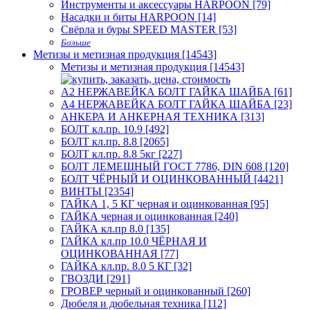
Инструменты и аксессуары HARPOON [79]
Насадки и биты HARPOON [14]
Свёрла и буры SPEED MASTER [53]
Больше
Метизы и метизная продукция [14543]
Метизы и метизная продукция [14543]
А2 НЕРЖАВЕЙКА БОЛТ ГАЙКА ШАЙБА [61]
А4 НЕРЖАВЕЙКА БОЛТ ГАЙКА ШАЙБА [23]
АНКЕРА И АНКЕРНАЯ ТЕХНИКА [313]
БОЛТ кл.пр. 10.9 [492]
БОЛТ кл.пр. 8.8 [2065]
БОЛТ кл.пр. 8.8 5кг [227]
БОЛТ ЛЕМЕШНЫЙ ГОСТ 7786, DIN 608 [120]
БОЛТ ЧЁРНЫЙ И ОЦИНКОВАННЫЙ [4421]
ВИНТЫ [2354]
ГАЙКА 1, 5 КГ черная и оцинкованная [95]
ГАЙКА черная и оцинкованная [240]
ГАЙКА кл.пр 8.0 [135]
ГАЙКА кл.пр 10.0 ЧЁРНАЯ И
ОЦИНКОВАННАЯ [77]
ГАЙКА кл.пр. 8.0 5 КГ [32]
ГВОЗДИ [291]
ГРОВЕР черный и оцинкованный [260]
Дюбеля и дюбельная техника [112]