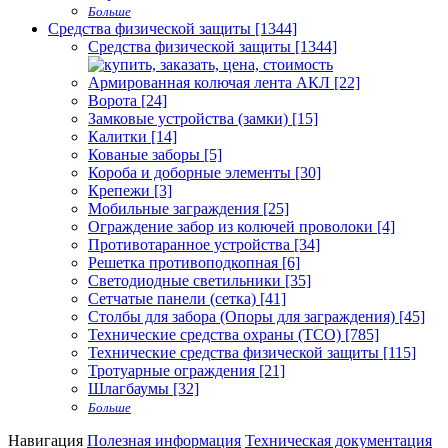
Больше
Средства физической защиты [1344]
Средства физической защиты [1344]
Армированная колючая лента АКЛ [22]
Ворота [24]
Замковые устройства (замки) [15]
Калитки [14]
Кованые заборы [5]
Короба и доборные элементы [30]
Крепежи [3]
Мобильные заграждения [25]
Ограждение забор из колючей проволоки [4]
Противотаранное устройства [34]
Решетка противоподкопная [6]
Светодиодные светильники [35]
Сетчатые панели (сетка) [41]
Столбы для забора (Опоры для заграждения) [45]
Технические средства охраны (ТСО) [785]
Технические средства физической защиты [115]
Тротуарные ограждения [21]
Шлагбаумы [32]
Больше
Навигация
Полезная информация
Техническая документация