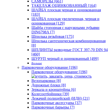
САМОРЕЗЫ [661]
ТАКЕЛАЖ ОЦИНКОВАННЫЙ [164]
ШАЙБА плоская черная и оцинкованная
[183]
ШАЙБА плоская увеличенная, черная и
оцинкованная [129]
Шайба стопорная с наружными зубьями
DIN6798A [7]
Шпилька резьбовая [175]
Шпилька сантехническая комбинированная
[8]
ШПЛИНТЫ разводные ГОСТ 397-70 DIN 94
[460]
ШУРУП черный и оцинкованный [499]
Больше
Парковочное оборудование [196]
Парковочное оборудование [196]
Велопарковки [8]
Дорожные блоки [8]
Зеркала и кронштейны [6]
Колесоотбойники [39]
Лежачий полицейский (ИДН) [21]
Парковочные аксессуары [37]
Парковочные барьеры [7]