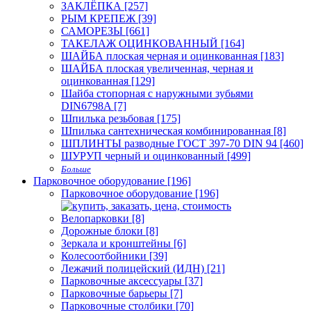
ЗАКЛЁПКА [257]
РЫМ КРЕПЕЖ [39]
САМОРЕЗЫ [661]
ТАКЕЛАЖ ОЦИНКОВАННЫЙ [164]
ШАЙБА плоская черная и оцинкованная [183]
ШАЙБА плоская увеличенная, черная и
оцинкованная [129]
Шайба стопорная с наружными зубьями
DIN6798A [7]
Шпилька резьбовая [175]
Шпилька сантехническая комбинированная [8]
ШПЛИНТЫ разводные ГОСТ 397-70 DIN 94 [460]
ШУРУП черный и оцинкованный [499]
Больше
Парковочное оборудование [196]
Парковочное оборудование [196]
Велопарковки [8]
Дорожные блоки [8]
Зеркала и кронштейны [6]
Колесоотбойники [39]
Лежачий полицейский (ИДН) [21]
Парковочные аксессуары [37]
Парковочные барьеры [7]
Парковочные столбики [70]