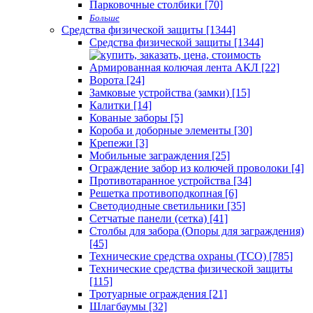
Парковочные столбики [70]
Больше
Средства физической защиты [1344]
Средства физической защиты [1344]
Армированная колючая лента АКЛ [22]
Ворота [24]
Замковые устройства (замки) [15]
Калитки [14]
Кованые заборы [5]
Короба и доборные элементы [30]
Крепежи [3]
Мобильные заграждения [25]
Ограждение забор из колючей проволоки [4]
Противотаранное устройства [34]
Решетка противоподкопная [6]
Светодиодные светильники [35]
Сетчатые панели (сетка) [41]
Столбы для забора (Опоры для заграждения)
[45]
Технические средства охраны (ТСО) [785]
Технические средства физической защиты
[115]
Тротуарные ограждения [21]
Шлагбаумы [32]