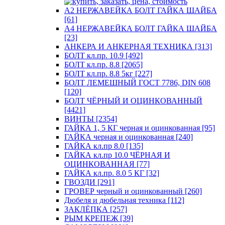
А2 НЕРЖАВЕЙКА БОЛТ ГАЙКА ШАЙБА
[61]
А4 НЕРЖАВЕЙКА БОЛТ ГАЙКА ШАЙБА
[23]
АНКЕРА И АНКЕРНАЯ ТЕХНИКА [313]
БОЛТ кл.пр. 10.9 [492]
БОЛТ кл.пр. 8.8 [2065]
БОЛТ кл.пр. 8.8 5кг [227]
БОЛТ ЛЕМЕШНЫЙ ГОСТ 7786, DIN 608
[120]
БОЛТ ЧЁРНЫЙ И ОЦИНКОВАННЫЙ
[4421]
ВИНТЫ [2354]
ГАЙКА 1, 5 КГ черная и оцинкованная [95]
ГАЙКА черная и оцинкованная [240]
ГАЙКА кл.пр 8.0 [135]
ГАЙКА кл.пр 10.0 ЧЁРНАЯ И
ОЦИНКОВАННАЯ [77]
ГАЙКА кл.пр. 8.0 5 КГ [32]
ГВОЗДИ [291]
ГРОВЕР черный и оцинкованный [260]
Дюбеля и дюбельная техника [112]
ЗАКЛЁПКА [257]
РЫМ КРЕПЕЖ [39]