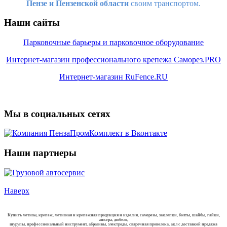
Пензе и Пензенской области
своим транспортом.
Наши сайты
Парковочные барьеры и парковочное оборудование
Интернет-магазин профессионального крепежа Саморез.PRO
Интернет-магазин RuFence.RU
Мы в социальных сетях
Наши партнеры
Наверх
Купить метизы, крепеж, метизная и крепежная продукция и изделия, саморезы, заклепки, болты, шайбы, гайки,
анкера, дюбеля,
шурупы, профессиональный инструмент, абразивы, электроды, сварочная проволока, акл с доставкой продажа