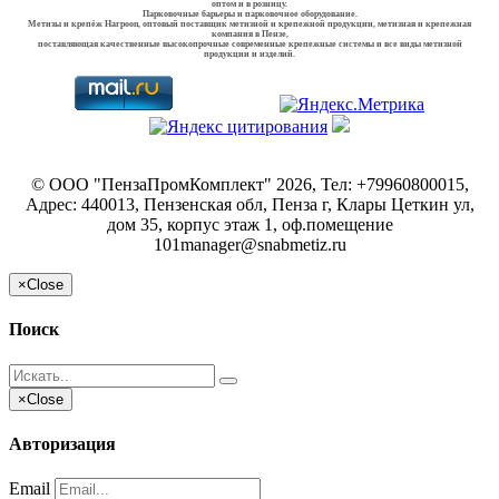
оптом и в розницу.
Парковочные барьеры и парковочное оборудование.
Метизы и крепёж Harpoon, оптовый поставщик метизной и крепежной продукции, метизная и крепежная
компания в Пензе,
поставляющая качественные высокопрочные современные крепежные системы и все виды метизной
продукции и изделий.
©
ООО "ПензаПромКомплект"
2026, Тел:
+79960800015
,
Адрес:
440013, Пензенская обл, Пенза г, Клары Цеткин ул,
дом 35, корпус этаж 1, оф.помещение
101
manager@snabmetiz.ru
×
Close
Поиск
×
Close
Авторизация
Email