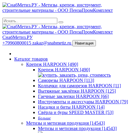
СнабМетиз.РУ
+79960800015
zakaz@snabmetiz.ru
Навигация
Каталог товаров
Крепеж HARPOON [490]
Крепеж HARPOON [490]
Саморезы HARPOON [113]
Колпачки для саморезов HARPOON [11]
Вытяжные заклёпки HARPOON [125]
Гаечные заклепки HARPOON [66]
Инструменты и аксессуары HARPOON [79]
Насадки и биты HARPOON [14]
Свёрла и буры SPEED MASTER [53]
Больше
Метизы и метизная продукция [14543]
Метизы и метизная продукция [14543]