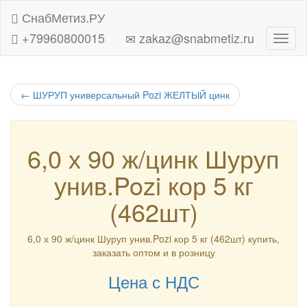
СнабМетиз.РУ
+79960800015
zakaz@snabmetiz.ru
Навиг
←
ШУРУП универсальный Pozi ЖЕЛТЫЙ цинк
6,0 х 90 ж/цинк Шуруп
унив.Pozi кор 5 кг
(462шт)
6,0 х 90 ж/цинк Шуруп унив.Pozi кор 5 кг (462шт) купить,
заказать оптом и в розницу
Цена с НДС