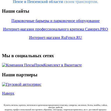
Пензе и Пензенской области
своим транспортом.
Наши сайты
Парковочные барьеры и парковочное оборудование
Интернет-магазин профессионального крепежа Саморез.PRO
Интернет-магазин RuFence.RU
Мы в социальных сетях
Наши партнеры
Наверх
Купить метизы, крепеж, метизная и крепежная продукция и изделия, саморезы, заклепки, болты, шайбы, гайки,
анкера, дюбеля,
шурупы, профессиональный инструмент, абразивы, электроды, сварочная проволока, акл с доставкой продажа