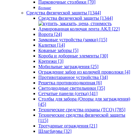
Парковочные столбики [70]
Больше
Средства физической защиты [1344]
Средства физической защиты [1344]
Армированная колючая лента АКЛ [22]
Ворота [24]
Замковые устройства (замки) [15]
Калитки [14]
Кованые заборы [5]
Короба и доборные элементы [30]
Крепежи [3]
Мобильные заграждения [25]
Ограждение забор из колючей проволоки [4]
Противотаранное устройства [34]
Решетка противоподкопная [6]
Светодиодные светильники [35]
Сетчатые панели (сетка) [41]
Столбы для забора (Опоры для заграждения)
[45]
Технические средства охраны (ТСО) [785]
Технические средства физической защиты
[115]
Тротуарные ограждения [21]
Шлагбаумы [32]