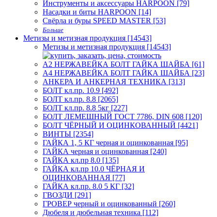
Инструменты и аксессуары HARPOON [79]
Насадки и биты HARPOON [14]
Свёрла и буры SPEED MASTER [53]
Больше
Метизы и метизная продукция [14543]
Метизы и метизная продукция [14543]
А2 НЕРЖАВЕЙКА БОЛТ ГАЙКА ШАЙБА [61]
А4 НЕРЖАВЕЙКА БОЛТ ГАЙКА ШАЙБА [23]
АНКЕРА И АНКЕРНАЯ ТЕХНИКА [313]
БОЛТ кл.пр. 10.9 [492]
БОЛТ кл.пр. 8.8 [2065]
БОЛТ кл.пр. 8.8 5кг [227]
БОЛТ ЛЕМЕШНЫЙ ГОСТ 7786, DIN 608 [120]
БОЛТ ЧЁРНЫЙ И ОЦИНКОВАННЫЙ [4421]
ВИНТЫ [2354]
ГАЙКА 1, 5 КГ черная и оцинкованная [95]
ГАЙКА черная и оцинкованная [240]
ГАЙКА кл.пр 8.0 [135]
ГАЙКА кл.пр 10.0 ЧЁРНАЯ И
ОЦИНКОВАННАЯ [77]
ГАЙКА кл.пр. 8.0 5 КГ [32]
ГВОЗДИ [291]
ГРОВЕР черный и оцинкованный [260]
Дюбеля и дюбельная техника [112]