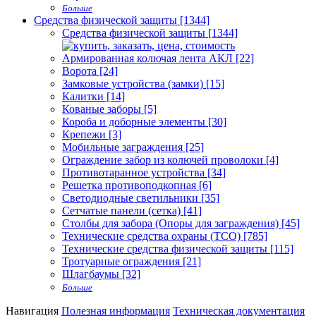
Больше
Средства физической защиты [1344]
Средства физической защиты [1344]
Армированная колючая лента АКЛ [22]
Ворота [24]
Замковые устройства (замки) [15]
Калитки [14]
Кованые заборы [5]
Короба и доборные элементы [30]
Крепежи [3]
Мобильные заграждения [25]
Ограждение забор из колючей проволоки [4]
Противотаранное устройства [34]
Решетка противоподкопная [6]
Светодиодные светильники [35]
Сетчатые панели (сетка) [41]
Столбы для забора (Опоры для заграждения) [45]
Технические средства охраны (ТСО) [785]
Технические средства физической защиты [115]
Тротуарные ограждения [21]
Шлагбаумы [32]
Больше
Навигация
Полезная информация
Техническая документация