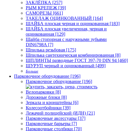
ЗАКЛЁПКА [257]
РЫМ КРЕПЕЖ [39]
САМОРЕЗЫ [661]
ТАКЕЛАЖ ОЦИНКОВАННЫЙ [164]
ШАЙБА плоская черная и оцинкованная [183]
ШАЙБА плоская увеличенная, черная и
оцинкованная [129]
Шайба стопорная с наружными зубьями
DIN6798A [7]
Шпилька резьбовая [175]
Шпилька сантехническая комбинированная [8]
ШПЛИНТЫ разводные ГОСТ 397-70 DIN 94 [460]
ШУРУП черный и оцинкованный [499]
Больше
Парковочное оборудование [196]
Парковочное оборудование [196]
Велопарковки [8]
Дорожные блоки [8]
Зеркала и кронштейны [6]
Колесоотбойники [39]
Лежачий полицейский (ИДН) [21]
Парковочные аксессуары [37]
Парковочные барьеры [7]
Парковочные столбики [70]