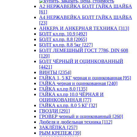
А2 НЕРЖАВЕЙКА БОЛТ ГАЙКА ШАЙБА
[61]
А4 НЕРЖАВЕЙКА БОЛТ ГАЙКА ШАЙБА
[23]
АНКЕРА И АНКЕРНАЯ ТЕХНИКА [313]
БОЛТ кл.пр. 10.9 [492]
БОЛТ кл.пр. 8.8 [2065]
БОЛТ кл.пр. 8.8 5кг [227]
БОЛТ ЛЕМЕШНЫЙ ГОСТ 7786, DIN 608
[120]
БОЛТ ЧЁРНЫЙ И ОЦИНКОВАННЫЙ
[4421]
ВИНТЫ [2354]
ГАЙКА 1, 5 КГ черная и оцинкованная [95]
ГАЙКА черная и оцинкованная [240]
ГАЙКА кл.пр 8.0 [135]
ГАЙКА кл.пр 10.0 ЧЁРНАЯ И
ОЦИНКОВАННАЯ [77]
ГАЙКА кл.пр. 8.0 5 КГ [32]
ГВОЗДИ [291]
ГРОВЕР черный и оцинкованный [260]
Дюбеля и дюбельная техника [112]
ЗАКЛЁПКА [257]
РЫМ КРЕПЕЖ [39]