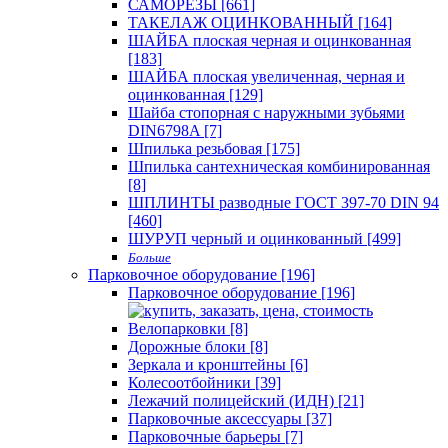
САМОРЕЗЫ [661]
ТАКЕЛАЖ ОЦИНКОВАННЫЙ [164]
ШАЙБА плоская черная и оцинкованная
[183]
ШАЙБА плоская увеличенная, черная и
оцинкованная [129]
Шайба стопорная с наружными зубьями
DIN6798A [7]
Шпилька резьбовая [175]
Шпилька сантехническая комбинированная
[8]
ШПЛИНТЫ разводные ГОСТ 397-70 DIN 94
[460]
ШУРУП черный и оцинкованный [499]
Больше
Парковочное оборудование [196]
Парковочное оборудование [196]
Велопарковки [8]
Дорожные блоки [8]
Зеркала и кронштейны [6]
Колесоотбойники [39]
Лежачий полицейский (ИДН) [21]
Парковочные аксессуары [37]
Парковочные барьеры [7]