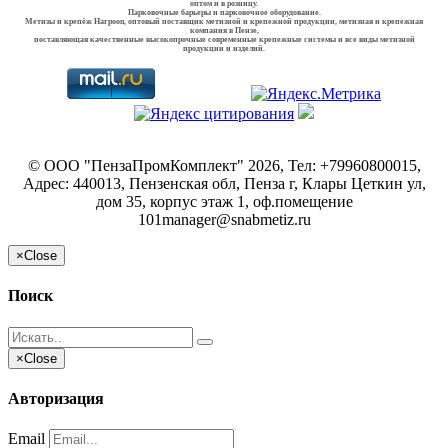
оптом и в розницу.
Парковочные барьеры и парковочное оборудование.
Метизы и крепёж Harpoon, оптовый поставщик метизной и крепежной продукции, метизная и крепежная
компания в Пензе,
поставляющая качественные высокопрочные современные крепежные системы и все виды метизной
продукции и изделий.
©
ООО "ПензаПромКомплект"
2026, Тел:
+79960800015
,
Адрес:
440013, Пензенская обл, Пенза г, Клары Цеткин ул,
дом 35, корпус этаж 1, оф.помещение
101
manager@snabmetiz.ru
×
Close
Поиск
×
Close
Авторизация
Email