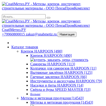
СнабМетиз.РУ
+79960800015
zakaz@snabmetiz.ru
Навигация
Каталог товаров
Крепеж HARPOON [490]
Крепеж HARPOON [490]
Саморезы HARPOON [113]
Колпачки для саморезов HARPOON [11]
Вытяжные заклёпки HARPOON [125]
Гаечные заклепки HARPOON [66]
Инструменты и аксессуары HARPOON [79]
Насадки и биты HARPOON [14]
Свёрла и буры SPEED MASTER [53]
Больше
Метизы и метизная продукция [14543]
Метизы и метизная продукция [14543]