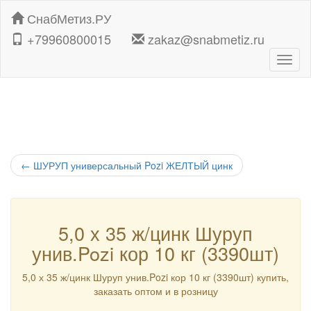
СнабМетиз.РУ
+79960800015
zakaz@snabmetiz.ru
Навиг
←
ШУРУП универсальный Pozi ЖЕЛТЫЙ цинк
5,0 х 35 ж/цинк Шуруп
унив.Pozi кор 10 кг (3390шт)
5,0 х 35 ж/цинк Шуруп унив.Pozi кор 10 кг (3390шт) купить,
заказать оптом и в розницу