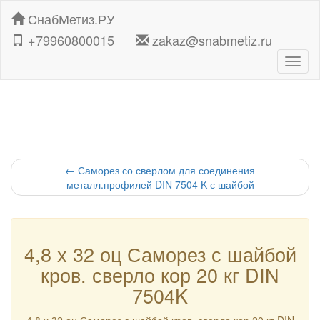
СнабМетиз.РУ
+79960800015
zakaz@snabmetiz.ru
Навиг
←
Саморез со сверлом для соединения
металл.профилей DIN 7504 K с шайбой
4,8 х 32 оц Саморез с шайбой
кров. сверло кор 20 кг DIN
7504K