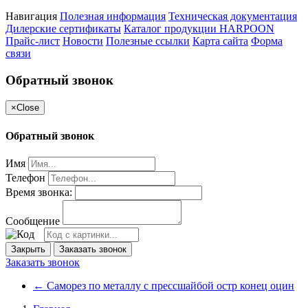
Навигация
Полезная информация
Техническая документация
Дилерские сертификаты
Каталог продукции HARPOON
Прайс-лист
Новости
Полезные ссылки
Карта сайта
Форма
связи
Обратный звонок
×
Close
Обратный звонок
Имя
Телефон
Время звонка:
Сообщение
Закрыть
Заказать звонок
Заказать звонок
←
Саморез по металлу с прессшайбой остр конец оцин