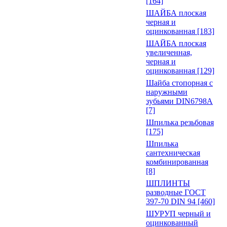
[164]
ШАЙБА плоская
черная и
оцинкованная [183]
ШАЙБА плоская
увеличенная,
черная и
оцинкованная [129]
Шайба стопорная с
наружными
зубьями DIN6798A
[7]
Шпилька резьбовая
[175]
Шпилька
сантехническая
комбинированная
[8]
ШПЛИНТЫ
разводные ГОСТ
397-70 DIN 94 [460]
ШУРУП черный и
оцинкованный