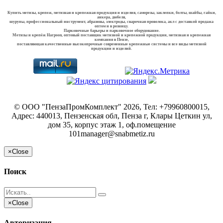
Купить метизы, крепеж, метизная и крепежная продукция и изделия, саморезы, заклепки, болты, шайбы, гайки,
анкера, дюбеля,
шурупы, профессиональный инструмент, абразивы, электроды, сварочная проволока, акл с доставкой продажа
оптом и в розницу.
Парковочные барьеры и парковочное оборудование.
Метизы и крепёж Harpoon, оптовый поставщик метизной и крепежной продукции, метизная и крепежная
компания в Пензе,
поставляющая качественные высокопрочные современные крепежные системы и все виды метизной
продукции и изделий.
©
ООО "ПензаПромКомплект"
2026, Тел:
+79960800015
,
Адрес:
440013, Пензенская обл, Пенза г, Клары Цеткин ул,
дом 35, корпус этаж 1, оф.помещение
101
manager@snabmetiz.ru
×
Close
Поиск
×
Close
Авторизация