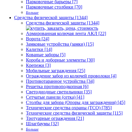
Парковочные барьеры [7]
Парковочные столбики [70]
Больше
Средства физической защиты [1344]
Средства физической защиты [1344]
Армированная колючая лента АКЛ [22]
Ворота [24]
Замковые устройства (замки) [15]
Калитки [14]
Кованые заборы [5]
Короба и доборные элементы [30]
Крепежи [3]
Мобильные заграждения [25]
Ограждение забор из колючей проволоки [4]
Противотаранное устройства [34]
Решетка противоподкопная [6]
Светодиодные светильники [35]
Сетчатые панели (сетка) [41]
Столбы для забора (Опоры для заграждения) [45]
Технические средства охраны (ТСО) [785]
Технические средства физической защиты [115]
Тротуарные ограждения [21]
Шлагбаумы [32]
Больше