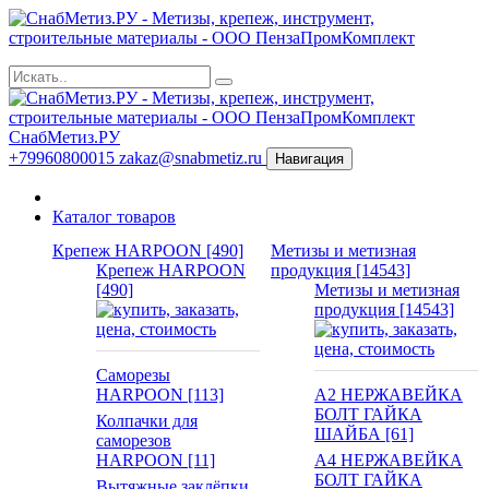
СнабМетиз.РУ
+79960800015
zakaz@snabmetiz.ru
Навигация
Каталог товаров
Крепеж HARPOON [490]
Метизы и метизная
Крепеж HARPOON
продукция [14543]
[490]
Метизы и метизная
продукция [14543]
Саморезы
HARPOON [113]
А2 НЕРЖАВЕЙКА
БОЛТ ГАЙКА
Колпачки для
ШАЙБА [61]
саморезов
HARPOON [11]
А4 НЕРЖАВЕЙКА
БОЛТ ГАЙКА
Вытяжные заклёпки