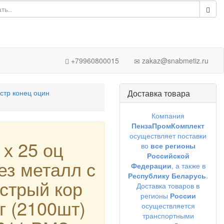
+79960800015
zakaz@snabmetiz.ru
стр конец оцин
Доставка товара
Компания
ПензаПромКомплект
осуществляет поставки
 х 25 оц
во
все регионы
Российской
з металл с
Федерации
, а также в
Республику Беларусь
.
острый кор
Доставка товаров в
регионы
России
кг (2100шт)
осуществляется
транспортными