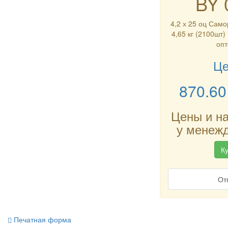
BY 
4,2 х 25 оц Само
4,65 кг (2100шт)
опт
Це
870.60
Цены и н
у менежд
Ку
От
Печатная форма