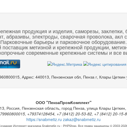
репежная продукция и изделия, саморезы, заклепки, 
 абразивы, электроды, сварочная проволока, акл с
Парковочные барьеры и парковочное оборудование.
 поставщик метизной и крепежной продукции, метиз
опрочные современные крепежные системы и все ви
960800015
,
Адрес:
440013, Пензенская обл, Пенза г, Клары Цеткин
ООО "ПензаПромКомплект"
13
,
Россия
,
Пензенская область
,
город Пенза
,
улица Клары Цеткин, 
79960800015, +79374128454, +7 (8412) 20-53-82, +7 (8412) 20-15-
https://snabmetiz.ru
zakaz@snabmetiz.ru
оздание Интернет-магазина
Snabmetiz.ru - PHPShop. Все права защищены © 2003-202