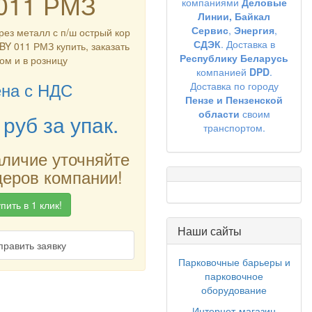
011 РМЗ
компаниями
Деловые
Линии,
Байкал
Сервис
,
Энергия
,
рез металл с п/ш острый кор
СДЭК
. Доставка в
 BY 011 РМЗ купить, заказать
Республику Беларусь
ом и в розницу
компанией
DPD
.
на с НДС
Доставка по городу
Пензе и Пензенской
области
своим
руб
за упак.
транспортом.
аличие уточняйте
еров компании!
пить в 1 клик!
Наши сайты
править заявку
Парковочные барьеры и
парковочное
оборудование
Интернет-магазин