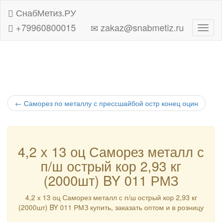
СнабМетиз.РУ
+79960800015
zakaz@snabmetiz.ru
Навиг
←
Саморез по металлу с прессшайбой остр конец оцин
4,2 х 13 оц Саморез металл с
п/ш острый кор 2,93 кг
(2000шт) BY 011 РМЗ
4,2 х 13 оц Саморез металл с п/ш острый кор 2,93 кг
(2000шт) BY 011 РМЗ купить, заказать оптом и в розницу