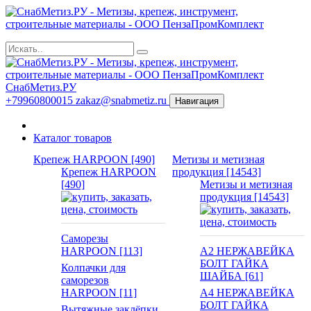
СнабМетиз.РУ
+79960800015
zakaz@snabmetiz.ru
Навигация
Каталог товаров
Крепеж HARPOON [490]
Метизы и метизная
Крепеж HARPOON
продукция [14543]
[490]
Метизы и метизная
продукция [14543]
Саморезы
HARPOON [113]
А2 НЕРЖАВЕЙКА
БОЛТ ГАЙКА
Колпачки для
ШАЙБА [61]
саморезов
HARPOON [11]
А4 НЕРЖАВЕЙКА
БОЛТ ГАЙКА
Вытяжные заклёпки