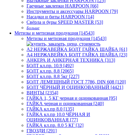
Вытяжные заклёпки HARPOON [125]
Гаечные заклепки HARPOON [66]
Инструменты и аксессуары HARPOON [79]
Насадки и биты HARPOON [14]
Свёрла и буры SPEED MASTER [53]
Больше
Метизы и метизная продукция [14543]
Метизы и метизная продукция [14543]
А2 НЕРЖАВЕЙКА БОЛТ ГАЙКА ШАЙБА [61]
А4 НЕРЖАВЕЙКА БОЛТ ГАЙКА ШАЙБА [23]
АНКЕРА И АНКЕРНАЯ ТЕХНИКА [313]
БОЛТ кл.пр. 10.9 [492]
БОЛТ кл.пр. 8.8 [2065]
БОЛТ кл.пр. 8.8 5кг [227]
БОЛТ ЛЕМЕШНЫЙ ГОСТ 7786, DIN 608 [120]
БОЛТ ЧЁРНЫЙ И ОЦИНКОВАННЫЙ [4421]
ВИНТЫ [2354]
ГАЙКА 1, 5 КГ черная и оцинкованная [95]
ГАЙКА черная и оцинкованная [240]
ГАЙКА кл.пр 8.0 [135]
ГАЙКА кл.пр 10.0 ЧЁРНАЯ И
ОЦИНКОВАННАЯ [77]
ГАЙКА кл.пр. 8.0 5 КГ [32]
ГВОЗДИ [291]