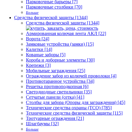
Парковочные барьеры [7]
Парковочные столбики [70]
Больше
Средства физической защиты [1344]
Средства физической защиты [1344]
Армированная колючая лента АКЛ [22]
Ворота [24]
Замковые устройства (замки) [15]
Калитки [14]
Кованые заборы [5]
Короба и доборные элементы [30]
Крепежи [3]
Мобильные заграждения [25]
Ограждение забор из колючей проволоки [4]
Противотаранное устройства [34]
Решетка противоподкопная [6]
Светодиодные светильники [35]
Сетчатые панели (сетка) [41]
Столбы для забора (Опоры для заграждения) [45]
Технические средства охраны (ТСО) [785]
Технические средства физической защиты [115]
Тротуарные ограждения [21]
Шлагбаумы [32]
Больше