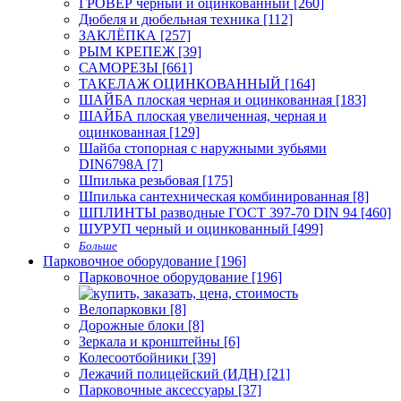
ГРОВЕР черный и оцинкованный [260]
Дюбеля и дюбельная техника [112]
ЗАКЛЁПКА [257]
РЫМ КРЕПЕЖ [39]
САМОРЕЗЫ [661]
ТАКЕЛАЖ ОЦИНКОВАННЫЙ [164]
ШАЙБА плоская черная и оцинкованная [183]
ШАЙБА плоская увеличенная, черная и
оцинкованная [129]
Шайба стопорная с наружными зубьями
DIN6798A [7]
Шпилька резьбовая [175]
Шпилька сантехническая комбинированная [8]
ШПЛИНТЫ разводные ГОСТ 397-70 DIN 94 [460]
ШУРУП черный и оцинкованный [499]
Больше
Парковочное оборудование [196]
Парковочное оборудование [196]
Велопарковки [8]
Дорожные блоки [8]
Зеркала и кронштейны [6]
Колесоотбойники [39]
Лежачий полицейский (ИДН) [21]
Парковочные аксессуары [37]