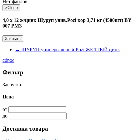
Нет файлов
×
Close
4,0 х 12 ж/цинк Шуруп унив.Pozi кор 3,71 кг (4500шт) BY
007 РМЗ
Закрыть
←
ШУРУП универсальный Pozi ЖЕЛТЫЙ цинк
сброс
Фильтр
Загрузка...
Цена
от
до
Доставка товара