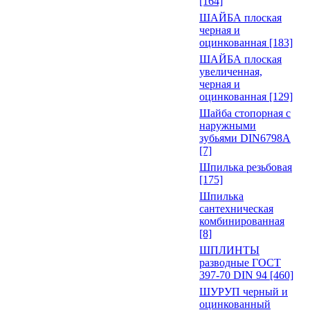
[164]
ШАЙБА плоская
черная и
оцинкованная [183]
ШАЙБА плоская
увеличенная,
черная и
оцинкованная [129]
Шайба стопорная с
наружными
зубьями DIN6798A
[7]
Шпилька резьбовая
[175]
Шпилька
сантехническая
комбинированная
[8]
ШПЛИНТЫ
разводные ГОСТ
397-70 DIN 94 [460]
ШУРУП черный и
оцинкованный