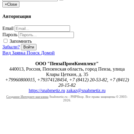
×
Close
Авторизация
Email
Пароль
Запомнить
Забыли?
Войти
Вид
Заявка
Поиск
Домой
ООО "ПензаПромКомплект"
440013
,
Россия
,
Пензенская область
,
город Пенза
,
улица
Клары Цеткин, д. 35
+79960800015, +79374128454, +7 (8412) 20-53-82, +7 (8412)
20-15-82
https://snabmetiz.ru
zakaz@snabmetiz.ru
Создание Интернет-магазина
Snabmetiz.ru - PHPShop. Все права защищены © 2003-
2026.