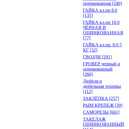
оцинкованная [240]
ГАЙКА кл.пр 8.0
[135]
ГАЙКА кл.пр 10.0
ЧЁРНАЯ И
ОЦИНКОВАННАЯ
[77]
ГАЙКА кл.пр. 8.0 5
КГ [32]
ГВОЗДИ [291]
ГРОВЕР черный и
оцинкованный
[260]
Дюбеля и
дюбельная техника
[112]
ЗАКЛЁПКА [257]
РЫМ КРЕПЕЖ [39]
САМОРЕЗЫ [661]
ТАКЕЛАЖ
ОЦИНКОВАННЫЙ