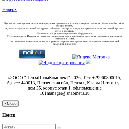
Наверх
Купить метизы, крепеж, метизная и крепежная продукция и изделия, саморезы, заклепки, болты, шайбы, гайки,
анкера, дюбеля,
шурупы, профессиональный инструмент, абразивы, электроды, сварочная проволока, акл с доставкой продажа
оптом и в розницу.
Парковочные барьеры и парковочное оборудование.
Метизы и крепёж Harpoon, оптовый поставщик метизной и крепежной продукции, метизная и крепежная
компания в Пензе,
поставляющая качественные высокопрочные современные крепежные системы и все виды метизной
продукции и изделий.
©
ООО "ПензаПромКомплект"
2026, Тел:
+79960800015
,
Адрес:
440013, Пензенская обл, Пенза г, Клары Цеткин ул,
дом 35, корпус этаж 1, оф.помещение
101
manager@snabmetiz.ru
×
Close
Поиск