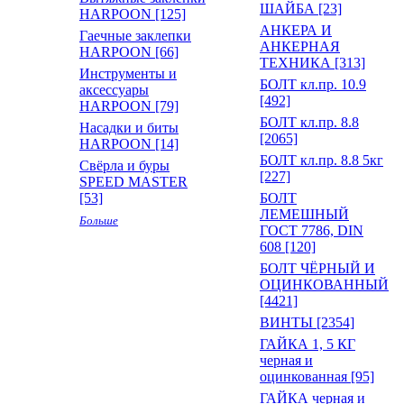
ШАЙБА [23]
HARPOON [125]
АНКЕРА И
Гаечные заклепки
АНКЕРНАЯ
HARPOON [66]
ТЕХНИКА [313]
Инструменты и
БОЛТ кл.пр. 10.9
аксессуары
[492]
HARPOON [79]
БОЛТ кл.пр. 8.8
Насадки и биты
[2065]
HARPOON [14]
БОЛТ кл.пр. 8.8 5кг
Свёрла и буры
[227]
SPEED MASTER
[53]
БОЛТ
ЛЕМЕШНЫЙ
Больше
ГОСТ 7786, DIN
608 [120]
БОЛТ ЧЁРНЫЙ И
ОЦИНКОВАННЫЙ
[4421]
ВИНТЫ [2354]
ГАЙКА 1, 5 КГ
черная и
оцинкованная [95]
ГАЙКА черная и