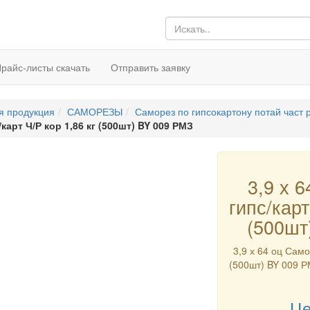
райс-листы скачать
Отправить заявку
я продукция
САМОРЕЗЫ
Саморез по гипсокартону потай част 
/карт Ч/Р кор 1,86 кг (500шт) BY 009 РМЗ
3,9 х 
гипс/карт
(500шт
3,9 х 64 оц Само
(500шт) BY 009 РМ
Це