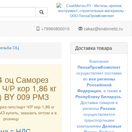
+79960800015
zakaz@snabmetiz.ru
резьба ОЦ
Доставка товара
Компания
ПензаПромКомплект
осуществляет поставки
64 оц Саморез
во
все регионы
Российской
 Ч/Р кор 1,86 кг
Федерации
, а также в
) BY 009 РМЗ
Республику Беларусь
.
Доставка товаров в
рез гипс/карт Ч/Р кор 1,86 кг
регионы
России
З купить, заказать оптом и в
осуществляется
розницу
транспортными
компаниями
Деловые
на с НДС
Линии,
Байкал