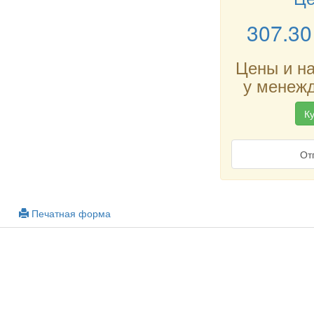
307.30
Цены и н
у менежд
Ку
От
Печатная форма