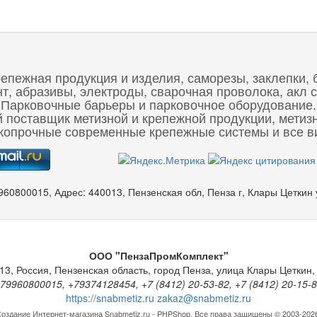
репежная продукция и изделия, саморезы, заклепки, 
 абразивы, электроды, сварочная проволока, акл с
Парковочные барьеры и парковочное оборудование.
 поставщик метизной и крепежной продукции, метиз
опрочные современные крепежные системы и все ви
960800015
,
Адрес:
440013, Пензенская обл, Пенза г, Клары Цеткин
ООО "ПензаПромКомплект"
13
,
Россия
,
Пензенская область
,
город Пенза
,
улица Клары Цеткин, 
79960800015, +79374128454, +7 (8412) 20-53-82, +7 (8412) 20-15-
https://snabmetiz.ru
zakaz@snabmetiz.ru
оздание Интернет-магазина
Snabmetiz.ru - PHPShop. Все права защищены © 2003-202