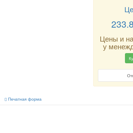
Це
233.
Цены и н
у менежд
Ку
От
Печатная форма