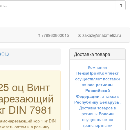
+79960800015
zakaz@snabmetiz.ru
(ОЦ)
Доставка товара
Компания
ПензаПромКомплект
осуществляет поставки
 25 оц Винт
во
все регионы
Российской
арезающий
Федерации
, а также в
Республику Беларусь
.
кг DIN 7981
Доставка товаров в
регионы
России
осуществляется
 самонарезающий кор 1 кг DIN
транспортными
аказать оптом и в розницу