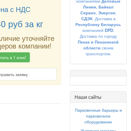
компаниями
Деловые
на с НДС
Линии,
Байкал
Сервис
,
Энергия
,
СДЭК
. Доставка в
80
руб
за кг
Республику Беларусь
компанией
DPD
.
аличие уточняйте
Доставка по городу
Пензе и Пензенской
еров компании!
области
своим
транспортом.
пить в 1 клик!
править заявку
Наши сайты
Парковочные барьеры и
парковочное
оборудование
Интернет-магазин