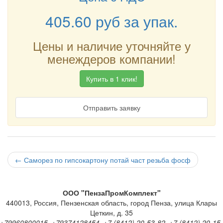
405.60
руб
за упак.
Цены и наличие уточняйте у
менеждеров компании!
Купить в 1 клик!
Отправить заявку
←
Саморез по гипсокартону потай част резьба фосф
ООО "ПензаПромКомплект"
440013
,
Россия
,
Пензенская область
,
город Пенза
,
улица Клары
Цеткин, д. 35
+79960800015, +79374128454, +7 (8412) 20-53-82, +7 (8412) 20-15-