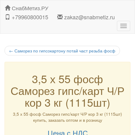
СнабМетиз.РУ
+79960800015
zakaz@snabmetiz.ru
Навиг
←
Саморез по гипсокартону потай част резьба фосф
3,5 х 55 фосф
Саморез гипс/карт Ч/Р
кор 3 кг (1115шт)
3,5 х 55 фосф Саморез гипс/карт Ч/Р кор 3 кг (1115шт)
купить, заказать оптом и в розницу
Цена с НДС