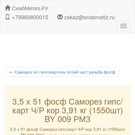
СнабМетиз.РУ
+79960800015
zakaz@snabmetiz.ru
Навиг
←
Саморез по гипсокартону потай част резьба фосф
3,5 х 51 фосф Саморез гипс/
карт Ч/Р кор 3,91 кг (1550шт)
BY 009 РМЗ
3,5 х 51 фосф Саморез гипс/карт Ч/Р кор 3,91 кг (1550шт)