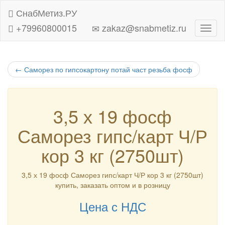
СнабМетиз.РУ
+79960800015
zakaz@snabmetiz.ru
Навиг
←
Саморез по гипсокартону потай част резьба фосф
3,5 х 19 фосф
Саморез гипс/карт Ч/Р
кор 3 кг (2750шт)
3,5 х 19 фосф Саморез гипс/карт Ч/Р кор 3 кг (2750шт)
купить, заказать оптом и в розницу
Цена с НДС