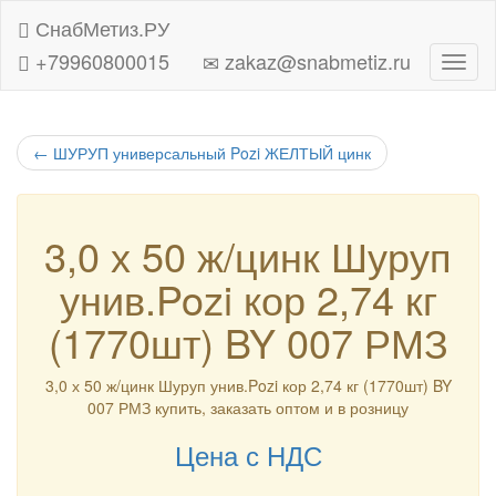
СнабМетиз.РУ
+79960800015
zakaz@snabmetiz.ru
Навиг
←
ШУРУП универсальный Pozi ЖЕЛТЫЙ цинк
3,0 х 50 ж/цинк Шуруп
унив.Pozi кор 2,74 кг
(1770шт) BY 007 РМЗ
3,0 х 50 ж/цинк Шуруп унив.Pozi кор 2,74 кг (1770шт) BY
007 РМЗ купить, заказать оптом и в розницу
Цена с НДС