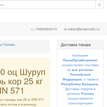
+79960800015
zakaz@snabmetiz.ru
ц Глухарь
Доставка товара
Компания
ПензаПромКомплект
осуществляет поставки
00 оц Шуруп
во
все регионы
Российской
ь кор 25 кг
Федерации
, а также в
Республику Беларусь
.
IN 571
Доставка товаров в
регионы
России
осуществляется
п глухарь кор 25 кг DIN 571
транспортными
азать оптом и в розницу