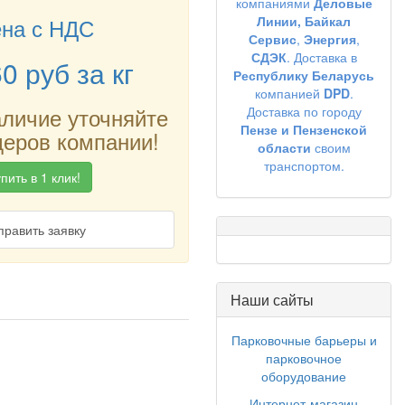
компаниями
Деловые
на с НДС
Линии,
Байкал
Сервис
,
Энергия
,
СДЭК
. Доставка в
60
руб
за кг
Республику Беларусь
компанией
DPD
.
аличие уточняйте
Доставка по городу
Пензе и Пензенской
еров компании!
области
своим
транспортом.
пить в 1 клик!
править заявку
Наши сайты
Парковочные барьеры и
парковочное
оборудование
Интернет-магазин