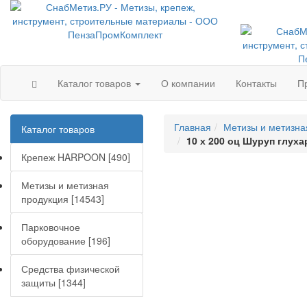
Каталог товаров
О компании
Контакты
П
Главная
Метизы и метизна
Каталог товаров
10 х 200 оц Шуруп глухар
Крепеж HARPOON [490]
Метизы и метизная
продукция [14543]
Парковочное
оборудование [196]
Средства физической
защиты [1344]