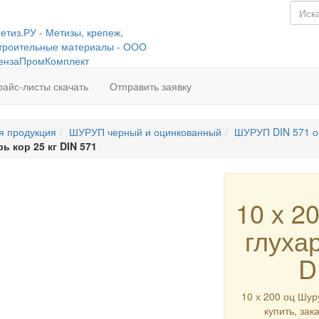
райс-листы скачать
Отправить заявку
я продукция
ШУРУП черный и оцинкованный
ШУРУП DIN 571 о
ь кор 25 кг DIN 571
10 х 2
глухар
D
10 х 200 оц Шуру
купить, зак