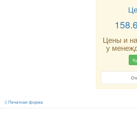
Це
158.
Цены и н
у менежд
Ку
От
Печатная форма