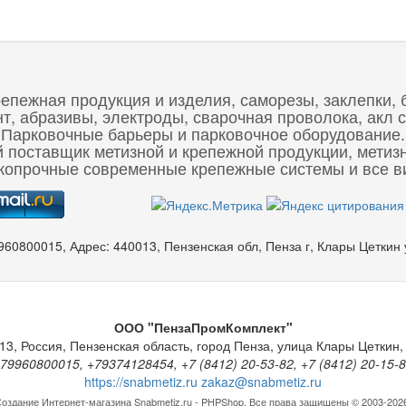
репежная продукция и изделия, саморезы, заклепки, 
 абразивы, электроды, сварочная проволока, акл с
Парковочные барьеры и парковочное оборудование.
 поставщик метизной и крепежной продукции, метиз
опрочные современные крепежные системы и все ви
960800015
,
Адрес:
440013, Пензенская обл, Пенза г, Клары Цеткин
ООО "ПензаПромКомплект"
13
,
Россия
,
Пензенская область
,
город Пенза
,
улица Клары Цеткин, 
79960800015, +79374128454, +7 (8412) 20-53-82, +7 (8412) 20-15-
https://snabmetiz.ru
zakaz@snabmetiz.ru
оздание Интернет-магазина
Snabmetiz.ru - PHPShop. Все права защищены © 2003-202