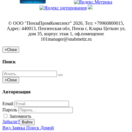
©
ООО "ПензаПромКомплект"
2026, Тел:
+79960800015
,
Адрес:
440013, Пензенская обл, Пенза г, Клары Цеткин ул,
дом 35, корпус этаж 1, оф.помещение
101
manager@snabmetiz.ru
×
Close
Поиск
×
Close
Авторизация
Email
Пароль
Запомнить
Забыли?
Войти
Вид
Заявка
Поиск
Домой