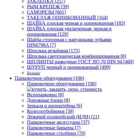
ЗАКЛЁПКА [257]
РЫМ КРЕПЕЖ [39]
САМОРЕЗЫ [661]
ТАКЕЛАЖ ОЦИНКОВАННЫЙ [164]
ШАЙБА плоская черная и оцинкованная [183]
ШАЙБА плоская увеличенная, черная и
оцинкованная [129]
Шайба стопорная с наружными зубьями
DIN6798A [7]
Шпилька резьбовая [175]
Шпилька сантехническая комбинированная [8]
ШПЛИНТЫ разводные ГОСТ 397-70 DIN 94 [460]
ШУРУП черный и оцинкованный [499]
Больше
Парковочное оборудование [196]
Парковочное оборудование [196]
Велопарковки [8]
Дорожные блоки [8]
Зеркала и кронштейны [6]
Колесоотбойники [39]
Лежачий полицейский (ИДН) [21]
Парковочные аксессуары [37]
Парковочные барьеры [7]
Парковочные столбики [70]