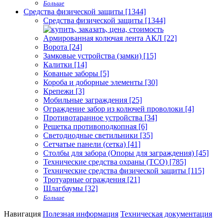
Больше
Средства физической защиты [1344]
Средства физической защиты [1344]
Армированная колючая лента АКЛ [22]
Ворота [24]
Замковые устройства (замки) [15]
Калитки [14]
Кованые заборы [5]
Короба и доборные элементы [30]
Крепежи [3]
Мобильные заграждения [25]
Ограждение забор из колючей проволоки [4]
Противотаранное устройства [34]
Решетка противоподкопная [6]
Светодиодные светильники [35]
Сетчатые панели (сетка) [41]
Столбы для забора (Опоры для заграждения) [45]
Технические средства охраны (ТСО) [785]
Технические средства физической защиты [115]
Тротуарные ограждения [21]
Шлагбаумы [32]
Больше
Навигация
Полезная информация
Техническая документация