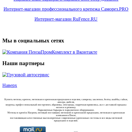
Интернет-магазин профессионального крепежа Саморез.PRO
Интернет-магазин RuFence.RU
Мы в социальных сетях
Наши партнеры
Наверх
Купить метизы, крепеж, метизная и крепежная продукция и изделия, саморезы, заклепки, болты, шайбы, гайки,
анкера, дюбеля,
шурупы, профессиональный инструмент, абразивы, электроды, сварочная проволока, акл с доставкой продажа
оптом и в розницу.
Парковочные барьеры и парковочное оборудование.
Метизы и крепёж Harpoon, оптовый поставщик метизной и крепежной продукции, метизная и крепежная
компания в Пензе,
поставляющая качественные высокопрочные современные крепежные системы и все виды метизной
продукции и изделий.