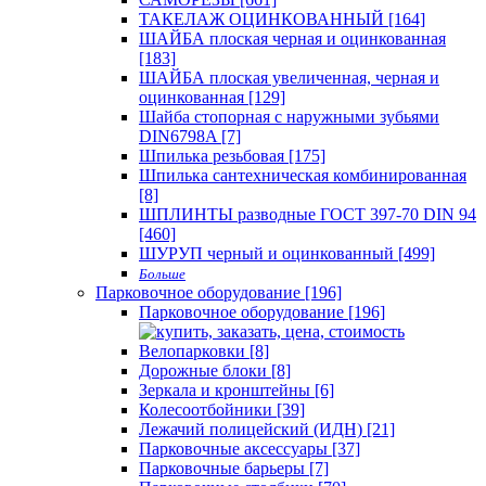
ТАКЕЛАЖ ОЦИНКОВАННЫЙ [164]
ШАЙБА плоская черная и оцинкованная
[183]
ШАЙБА плоская увеличенная, черная и
оцинкованная [129]
Шайба стопорная с наружными зубьями
DIN6798A [7]
Шпилька резьбовая [175]
Шпилька сантехническая комбинированная
[8]
ШПЛИНТЫ разводные ГОСТ 397-70 DIN 94
[460]
ШУРУП черный и оцинкованный [499]
Больше
Парковочное оборудование [196]
Парковочное оборудование [196]
Велопарковки [8]
Дорожные блоки [8]
Зеркала и кронштейны [6]
Колесоотбойники [39]
Лежачий полицейский (ИДН) [21]
Парковочные аксессуары [37]
Парковочные барьеры [7]