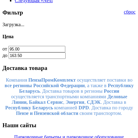
Следующая »
Next
Фильтр
сброс
Загрузка...
Цена
от
до
Доставка товара
Компания
ПензаПромКомплект
осуществляет поставки во
все регионы Российской Федерации
, а также в
Республику
Беларусь
. Доставка товаров в регионы
России
осуществляется транспортными компаниями
Деловые
Линии,
Байкал Сервис
,
Энергия
,
СДЭК
. Доставка в
Республику Беларусь
компанией
DPD
. Доставка по городу
Пензе и Пензенской области
своим транспортом.
Наши сайты
Парковочные барьеры и парковочное оборудование