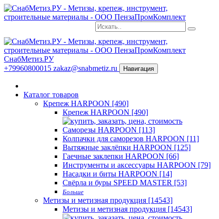
СнабМетиз.РУ
+79960800015
zakaz@snabmetiz.ru
Навигация
Каталог товаров
Крепеж HARPOON [490]
Крепеж HARPOON [490]
Саморезы HARPOON [113]
Колпачки для саморезов HARPOON [11]
Вытяжные заклёпки HARPOON [125]
Гаечные заклепки HARPOON [66]
Инструменты и аксессуары HARPOON [79]
Насадки и биты HARPOON [14]
Свёрла и буры SPEED MASTER [53]
Больше
Метизы и метизная продукция [14543]
Метизы и метизная продукция [14543]