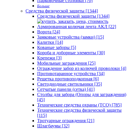
Парковочные столбики [70]
Больше
Средства физической защиты [1344]
Средства физической защиты [1344]
Армированная колючая лента АКЛ [22]
Ворота [24]
Замковые устройства (замки) [15]
Калитки [14]
Кованые заборы [5]
Короба и доборные элементы [30]
Крепежи [3]
Мобильные заграждения [25]
Ограждение забор из колючей проволоки [4]
Противотаранное устройства [34]
Решетка противоподкопная [6]
Светодиодные светильники [35]
Сетчатые панели (сетка) [41]
Столбы для забора (Опоры для заграждения)
[45]
Технические средства охраны (ТСО) [785]
Технические средства физической защиты
[115]
Тротуарные ограждения [21]
Шлагбаумы [32]