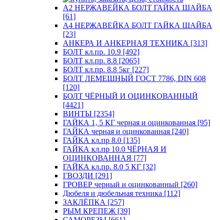
А2 НЕРЖАВЕЙКА БОЛТ ГАЙКА ШАЙБА
[61]
А4 НЕРЖАВЕЙКА БОЛТ ГАЙКА ШАЙБА
[23]
АНКЕРА И АНКЕРНАЯ ТЕХНИКА [313]
БОЛТ кл.пр. 10.9 [492]
БОЛТ кл.пр. 8.8 [2065]
БОЛТ кл.пр. 8.8 5кг [227]
БОЛТ ЛЕМЕШНЫЙ ГОСТ 7786, DIN 608
[120]
БОЛТ ЧЁРНЫЙ И ОЦИНКОВАННЫЙ
[4421]
ВИНТЫ [2354]
ГАЙКА 1, 5 КГ черная и оцинкованная [95]
ГАЙКА черная и оцинкованная [240]
ГАЙКА кл.пр 8.0 [135]
ГАЙКА кл.пр 10.0 ЧЁРНАЯ И
ОЦИНКОВАННАЯ [77]
ГАЙКА кл.пр. 8.0 5 КГ [32]
ГВОЗДИ [291]
ГРОВЕР черный и оцинкованный [260]
Дюбеля и дюбельная техника [112]
ЗАКЛЁПКА [257]
РЫМ КРЕПЕЖ [39]
САМОРЕЗЫ [661]