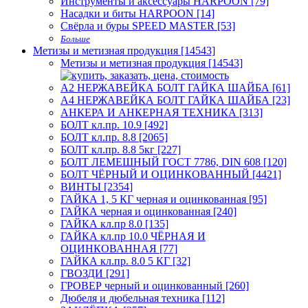
Инструменты и аксессуары HARPOON [79]
Насадки и биты HARPOON [14]
Свёрла и буры SPEED MASTER [53]
Больше
Метизы и метизная продукция [14543]
Метизы и метизная продукция [14543]
А2 НЕРЖАВЕЙКА БОЛТ ГАЙКА ШАЙБА [61]
А4 НЕРЖАВЕЙКА БОЛТ ГАЙКА ШАЙБА [23]
АНКЕРА И АНКЕРНАЯ ТЕХНИКА [313]
БОЛТ кл.пр. 10.9 [492]
БОЛТ кл.пр. 8.8 [2065]
БОЛТ кл.пр. 8.8 5кг [227]
БОЛТ ЛЕМЕШНЫЙ ГОСТ 7786, DIN 608 [120]
БОЛТ ЧЁРНЫЙ И ОЦИНКОВАННЫЙ [4421]
ВИНТЫ [2354]
ГАЙКА 1, 5 КГ черная и оцинкованная [95]
ГАЙКА черная и оцинкованная [240]
ГАЙКА кл.пр 8.0 [135]
ГАЙКА кл.пр 10.0 ЧЁРНАЯ И
ОЦИНКОВАННАЯ [77]
ГАЙКА кл.пр. 8.0 5 КГ [32]
ГВОЗДИ [291]
ГРОВЕР черный и оцинкованный [260]
Дюбеля и дюбельная техника [112]