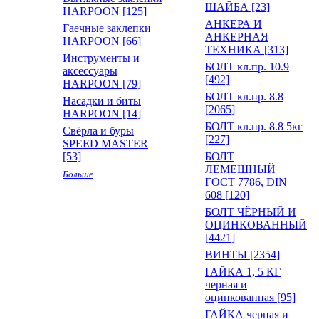
ШАЙБА [23]
HARPOON [125]
АНКЕРА И
Гаечные заклепки
АНКЕРНАЯ
HARPOON [66]
ТЕХНИКА [313]
Инструменты и
БОЛТ кл.пр. 10.9
аксессуары
[492]
HARPOON [79]
БОЛТ кл.пр. 8.8
Насадки и биты
[2065]
HARPOON [14]
БОЛТ кл.пр. 8.8 5кг
Свёрла и буры
[227]
SPEED MASTER
[53]
БОЛТ
ЛЕМЕШНЫЙ
Больше
ГОСТ 7786, DIN
608 [120]
БОЛТ ЧЁРНЫЙ И
ОЦИНКОВАННЫЙ
[4421]
ВИНТЫ [2354]
ГАЙКА 1, 5 КГ
черная и
оцинкованная [95]
ГАЙКА черная и