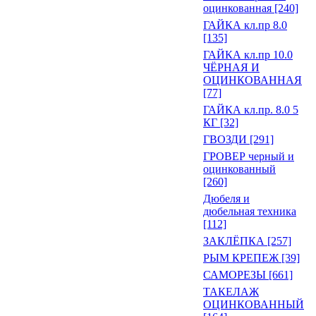
оцинкованная [240]
ГАЙКА кл.пр 8.0
[135]
ГАЙКА кл.пр 10.0
ЧЁРНАЯ И
ОЦИНКОВАННАЯ
[77]
ГАЙКА кл.пр. 8.0 5
КГ [32]
ГВОЗДИ [291]
ГРОВЕР черный и
оцинкованный
[260]
Дюбеля и
дюбельная техника
[112]
ЗАКЛЁПКА [257]
РЫМ КРЕПЕЖ [39]
САМОРЕЗЫ [661]
ТАКЕЛАЖ
ОЦИНКОВАННЫЙ