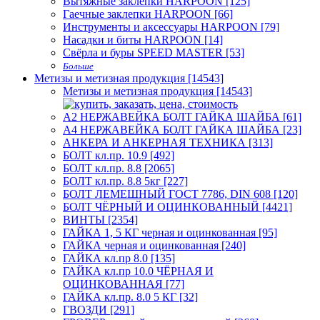
Вытяжные заклёпки HARPOON [125]
Гаечные заклепки HARPOON [66]
Инструменты и аксессуары HARPOON [79]
Насадки и биты HARPOON [14]
Свёрла и буры SPEED MASTER [53]
Больше
Метизы и метизная продукция [14543]
Метизы и метизная продукция [14543]
А2 НЕРЖАВЕЙКА БОЛТ ГАЙКА ШАЙБА [61]
А4 НЕРЖАВЕЙКА БОЛТ ГАЙКА ШАЙБА [23]
АНКЕРА И АНКЕРНАЯ ТЕХНИКА [313]
БОЛТ кл.пр. 10.9 [492]
БОЛТ кл.пр. 8.8 [2065]
БОЛТ кл.пр. 8.8 5кг [227]
БОЛТ ЛЕМЕШНЫЙ ГОСТ 7786, DIN 608 [120]
БОЛТ ЧЁРНЫЙ И ОЦИНКОВАННЫЙ [4421]
ВИНТЫ [2354]
ГАЙКА 1, 5 КГ черная и оцинкованная [95]
ГАЙКА черная и оцинкованная [240]
ГАЙКА кл.пр 8.0 [135]
ГАЙКА кл.пр 10.0 ЧЁРНАЯ И
ОЦИНКОВАННАЯ [77]
ГАЙКА кл.пр. 8.0 5 КГ [32]
ГВОЗДИ [291]