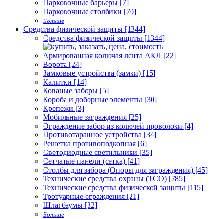
Парковочные барьеры [7]
Парковочные столбики [70]
Больше
Средства физической защиты [1344]
Средства физической защиты [1344]
Армированная колючая лента АКЛ [22]
Ворота [24]
Замковые устройства (замки) [15]
Калитки [14]
Кованые заборы [5]
Короба и доборные элементы [30]
Крепежи [3]
Мобильные заграждения [25]
Ограждение забор из колючей проволоки [4]
Противотаранное устройства [34]
Решетка противоподкопная [6]
Светодиодные светильники [35]
Сетчатые панели (сетка) [41]
Столбы для забора (Опоры для заграждения) [45]
Технические средства охраны (ТСО) [785]
Технические средства физической защиты [115]
Тротуарные ограждения [21]
Шлагбаумы [32]
Больше