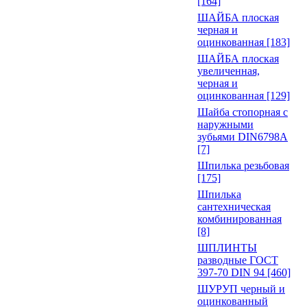
[164]
ШАЙБА плоская
черная и
оцинкованная [183]
ШАЙБА плоская
увеличенная,
черная и
оцинкованная [129]
Шайба стопорная с
наружными
зубьями DIN6798A
[7]
Шпилька резьбовая
[175]
Шпилька
сантехническая
комбинированная
[8]
ШПЛИНТЫ
разводные ГОСТ
397-70 DIN 94 [460]
ШУРУП черный и
оцинкованный