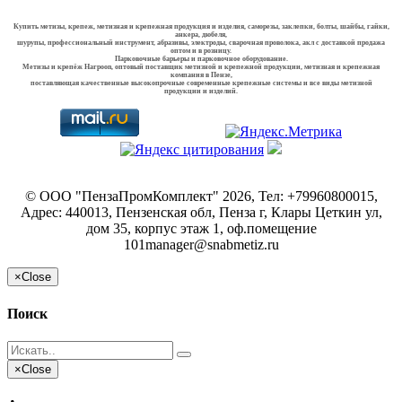
Купить метизы, крепеж, метизная и крепежная продукция и изделия, саморезы, заклепки, болты, шайбы, гайки,
анкера, дюбеля,
шурупы, профессиональный инструмент, абразивы, электроды, сварочная проволока, акл с доставкой продажа
оптом и в розницу.
Парковочные барьеры и парковочное оборудование.
Метизы и крепёж Harpoon, оптовый поставщик метизной и крепежной продукции, метизная и крепежная
компания в Пензе,
поставляющая качественные высокопрочные современные крепежные системы и все виды метизной
продукции и изделий.
©
ООО "ПензаПромКомплект"
2026, Тел:
+79960800015
,
Адрес:
440013, Пензенская обл, Пенза г, Клары Цеткин ул,
дом 35, корпус этаж 1, оф.помещение
101
manager@snabmetiz.ru
×
Close
Поиск
×
Close