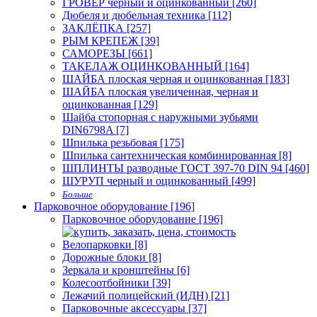
ГРОВЕР черный и оцинкованный [260]
Дюбеля и дюбельная техника [112]
ЗАКЛЁПКА [257]
РЫМ КРЕПЕЖ [39]
САМОРЕЗЫ [661]
ТАКЕЛАЖ ОЦИНКОВАННЫЙ [164]
ШАЙБА плоская черная и оцинкованная [183]
ШАЙБА плоская увеличенная, черная и
оцинкованная [129]
Шайба стопорная с наружными зубьями
DIN6798A [7]
Шпилька резьбовая [175]
Шпилька сантехническая комбинированная [8]
ШПЛИНТЫ разводные ГОСТ 397-70 DIN 94 [460]
ШУРУП черный и оцинкованный [499]
Больше
Парковочное оборудование [196]
Парковочное оборудование [196]
Велопарковки [8]
Дорожные блоки [8]
Зеркала и кронштейны [6]
Колесоотбойники [39]
Лежачий полицейский (ИДН) [21]
Парковочные аксессуары [37]