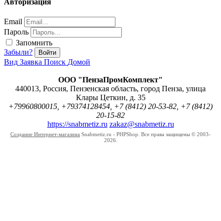
Авторизация
Email
Пароль
Запомнить
Забыли?
Войти
Вид
Заявка
Поиск
Домой
ООО "ПензаПромКомплект"
440013
,
Россия
,
Пензенская область
,
город Пенза
,
улица
Клары Цеткин, д. 35
+79960800015, +79374128454, +7 (8412) 20-53-82, +7 (8412)
20-15-82
https://snabmetiz.ru
zakaz@snabmetiz.ru
Создание Интернет-магазина
Snabmetiz.ru - PHPShop. Все права защищены © 2003-
2026.