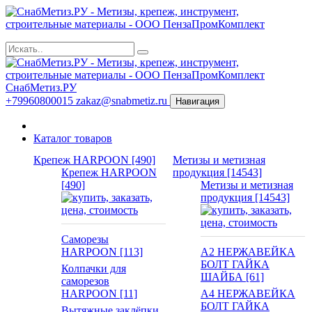
СнабМетиз.РУ
+79960800015
zakaz@snabmetiz.ru
Навигация
Каталог товаров
Крепеж HARPOON [490]
Метизы и метизная
Крепеж HARPOON
продукция [14543]
[490]
Метизы и метизная
продукция [14543]
Саморезы
HARPOON [113]
А2 НЕРЖАВЕЙКА
БОЛТ ГАЙКА
Колпачки для
ШАЙБА [61]
саморезов
HARPOON [11]
А4 НЕРЖАВЕЙКА
БОЛТ ГАЙКА
Вытяжные заклёпки