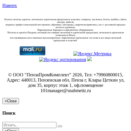
Наверх
Купить метизы, крепеж, метизная и крепежная продукция и изделия, саморезы, заклепки, болты, шайбы, гайки,
анкера, дюбеля,
шурупы, профессиональный инструмент, абразивы, электроды, сварочная проволока, акл с доставкой продажа
оптом и в розницу.
Парковочные барьеры и парковочное оборудование.
Метизы и крепёж Harpoon, оптовый поставщик метизной и крепежной продукции, метизная и крепежная
компания в Пензе,
поставляющая качественные высокопрочные современные крепежные системы и все виды метизной
продукции и изделий.
©
ООО "ПензаПромКомплект"
2026, Тел:
+79960800015
,
Адрес:
440013, Пензенская обл, Пенза г, Клары Цеткин ул,
дом 35, корпус этаж 1, оф.помещение
101
manager@snabmetiz.ru
×
Close
Поиск