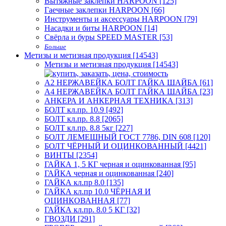
Вытяжные заклёпки HARPOON [125]
Гаечные заклепки HARPOON [66]
Инструменты и аксессуары HARPOON [79]
Насадки и биты HARPOON [14]
Свёрла и буры SPEED MASTER [53]
Больше
Метизы и метизная продукция [14543]
Метизы и метизная продукция [14543]
А2 НЕРЖАВЕЙКА БОЛТ ГАЙКА ШАЙБА [61]
А4 НЕРЖАВЕЙКА БОЛТ ГАЙКА ШАЙБА [23]
АНКЕРА И АНКЕРНАЯ ТЕХНИКА [313]
БОЛТ кл.пр. 10.9 [492]
БОЛТ кл.пр. 8.8 [2065]
БОЛТ кл.пр. 8.8 5кг [227]
БОЛТ ЛЕМЕШНЫЙ ГОСТ 7786, DIN 608 [120]
БОЛТ ЧЁРНЫЙ И ОЦИНКОВАННЫЙ [4421]
ВИНТЫ [2354]
ГАЙКА 1, 5 КГ черная и оцинкованная [95]
ГАЙКА черная и оцинкованная [240]
ГАЙКА кл.пр 8.0 [135]
ГАЙКА кл.пр 10.0 ЧЁРНАЯ И
ОЦИНКОВАННАЯ [77]
ГАЙКА кл.пр. 8.0 5 КГ [32]
ГВОЗДИ [291]