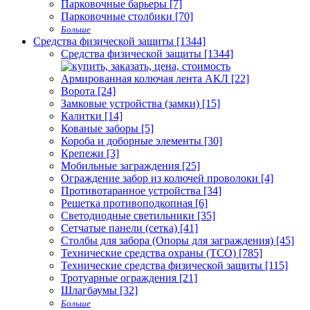
Парковочные барьеры [7]
Парковочные столбики [70]
Больше
Средства физической защиты [1344]
Средства физической защиты [1344]
Армированная колючая лента АКЛ [22]
Ворота [24]
Замковые устройства (замки) [15]
Калитки [14]
Кованые заборы [5]
Короба и доборные элементы [30]
Крепежи [3]
Мобильные заграждения [25]
Ограждение забор из колючей проволоки [4]
Противотаранное устройства [34]
Решетка противоподкопная [6]
Светодиодные светильники [35]
Сетчатые панели (сетка) [41]
Столбы для забора (Опоры для заграждения) [45]
Технические средства охраны (ТСО) [785]
Технические средства физической защиты [115]
Тротуарные ограждения [21]
Шлагбаумы [32]
Больше