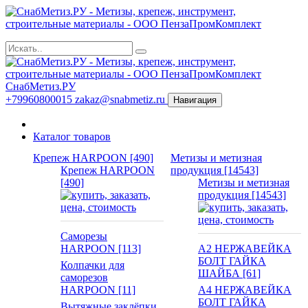
СнабМетиз.РУ
+79960800015
zakaz@snabmetiz.ru
Навигация
Каталог товаров
Крепеж HARPOON [490]
Метизы и метизная
Крепеж HARPOON
продукция [14543]
[490]
Метизы и метизная
продукция [14543]
Саморезы
HARPOON [113]
А2 НЕРЖАВЕЙКА
БОЛТ ГАЙКА
Колпачки для
ШАЙБА [61]
саморезов
HARPOON [11]
А4 НЕРЖАВЕЙКА
БОЛТ ГАЙКА
Вытяжные заклёпки