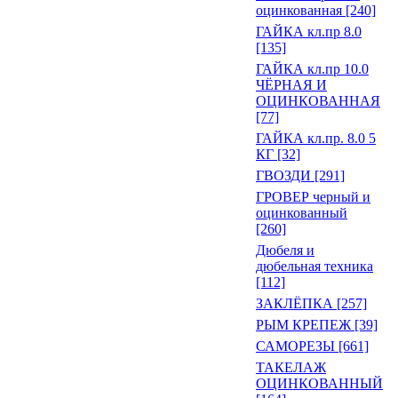
оцинкованная [240]
ГАЙКА кл.пр 8.0
[135]
ГАЙКА кл.пр 10.0
ЧЁРНАЯ И
ОЦИНКОВАННАЯ
[77]
ГАЙКА кл.пр. 8.0 5
КГ [32]
ГВОЗДИ [291]
ГРОВЕР черный и
оцинкованный
[260]
Дюбеля и
дюбельная техника
[112]
ЗАКЛЁПКА [257]
РЫМ КРЕПЕЖ [39]
САМОРЕЗЫ [661]
ТАКЕЛАЖ
ОЦИНКОВАННЫЙ