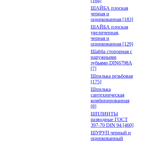
[164]
ШАЙБА плоская
черная и
оцинкованная [183]
ШАЙБА плоская
увеличенная,
черная и
оцинкованная [129]
Шайба стопорная с
наружными
зубьями DIN6798A
[7]
Шпилька резьбовая
[175]
Шпилька
сантехническая
комбинированная
[8]
ШПЛИНТЫ
разводные ГОСТ
397-70 DIN 94 [460]
ШУРУП черный и
оцинкованный