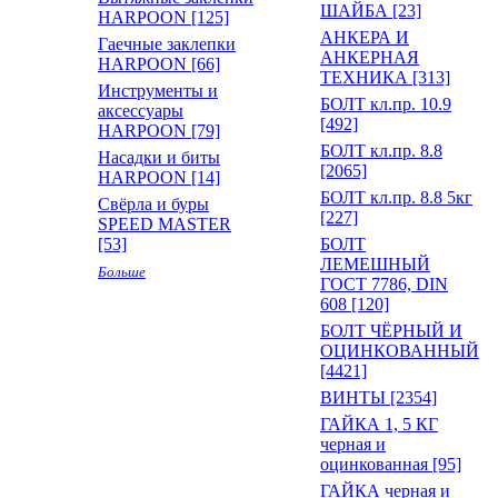
ШАЙБА [23]
HARPOON [125]
АНКЕРА И
Гаечные заклепки
АНКЕРНАЯ
HARPOON [66]
ТЕХНИКА [313]
Инструменты и
БОЛТ кл.пр. 10.9
аксессуары
[492]
HARPOON [79]
БОЛТ кл.пр. 8.8
Насадки и биты
[2065]
HARPOON [14]
БОЛТ кл.пр. 8.8 5кг
Свёрла и буры
[227]
SPEED MASTER
[53]
БОЛТ
ЛЕМЕШНЫЙ
Больше
ГОСТ 7786, DIN
608 [120]
БОЛТ ЧЁРНЫЙ И
ОЦИНКОВАННЫЙ
[4421]
ВИНТЫ [2354]
ГАЙКА 1, 5 КГ
черная и
оцинкованная [95]
ГАЙКА черная и