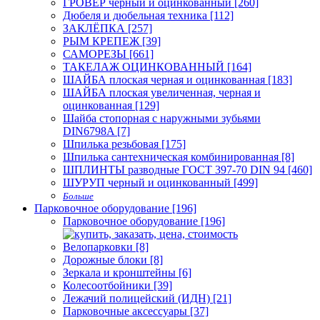
ГРОВЕР черный и оцинкованный [260]
Дюбеля и дюбельная техника [112]
ЗАКЛЁПКА [257]
РЫМ КРЕПЕЖ [39]
САМОРЕЗЫ [661]
ТАКЕЛАЖ ОЦИНКОВАННЫЙ [164]
ШАЙБА плоская черная и оцинкованная [183]
ШАЙБА плоская увеличенная, черная и
оцинкованная [129]
Шайба стопорная с наружными зубьями
DIN6798A [7]
Шпилька резьбовая [175]
Шпилька сантехническая комбинированная [8]
ШПЛИНТЫ разводные ГОСТ 397-70 DIN 94 [460]
ШУРУП черный и оцинкованный [499]
Больше
Парковочное оборудование [196]
Парковочное оборудование [196]
Велопарковки [8]
Дорожные блоки [8]
Зеркала и кронштейны [6]
Колесоотбойники [39]
Лежачий полицейский (ИДН) [21]
Парковочные аксессуары [37]