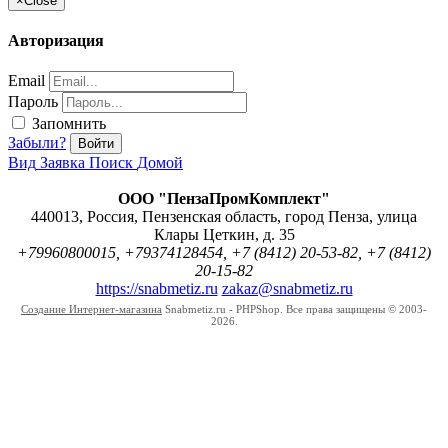
×
Close
Авторизация
Email
Пароль
Запомнить
Забыли?
Войти
Вид
Заявка
Поиск
Домой
ООО "ПензаПромКомплект"
440013
,
Россия
,
Пензенская область
,
город Пенза
,
улица
Клары Цеткин, д. 35
+79960800015, +79374128454, +7 (8412) 20-53-82, +7 (8412)
20-15-82
https://snabmetiz.ru
zakaz@snabmetiz.ru
Создание Интернет-магазина
Snabmetiz.ru - PHPShop. Все права защищены © 2003-
2026.