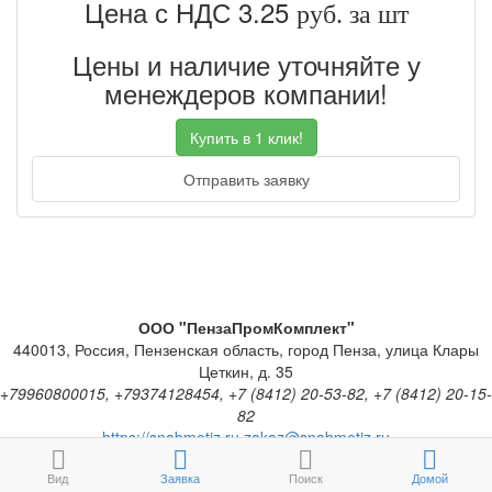
Цена с НДС 3.25
руб. за шт
Цены и наличие уточняйте у
менеждеров компании!
Купить в 1 клик!
Отправить заявку
ООО "ПензаПромКомплект"
440013
,
Россия
,
Пензенская область
,
город Пенза
,
улица Клары
Цеткин, д. 35
+79960800015, +79374128454, +7 (8412) 20-53-82, +7 (8412) 20-15-
82
https://snabmetiz.ru
zakaz@snabmetiz.ru
Создание Интернет-магазина
Snabmetiz.ru - PHPShop. Все права защищены © 2003-
Вид
Заявка
2026.
Поиск
Домой